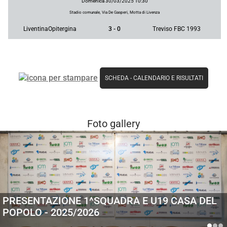
Domenica 30/03/2025 10:30
Stadio comunale, Via De Gasperi, Motta di Livenza
LiventinaOpitergina
3 - 0
Treviso FBC 1993
SCHEDA
-
CALENDARIO E RISULTATI
Foto gallery
PRESENTAZIONE 1^SQUADRA E U19 CASA DEL
POPOLO - 2025/2026