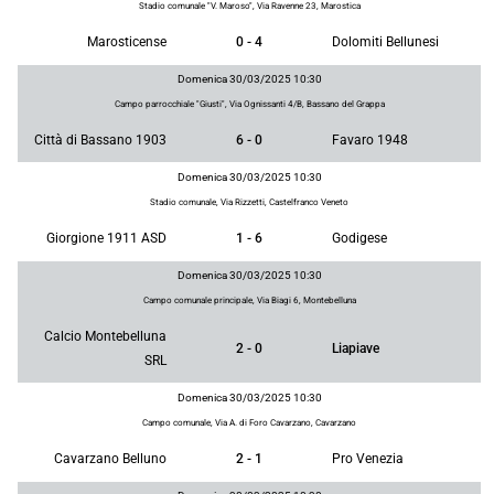
Stadio comunale "V. Maroso", Via Ravenne 23, Marostica
Marosticense
0 - 4
Dolomiti Bellunesi
Domenica 30/03/2025 10:30
Campo parrocchiale "Giusti", Via Ognissanti 4/B, Bassano del Grappa
Città di Bassano 1903
6 - 0
Favaro 1948
Domenica 30/03/2025 10:30
Stadio comunale, Via Rizzetti, Castelfranco Veneto
Giorgione 1911 ASD
1 - 6
Godigese
Domenica 30/03/2025 10:30
Campo comunale principale, Via Biagi 6, Montebelluna
Calcio Montebelluna
2 - 0
Liapiave
SRL
Domenica 30/03/2025 10:30
Campo comunale, Via A. di Foro Cavarzano, Cavarzano
Cavarzano Belluno
2 - 1
Pro Venezia