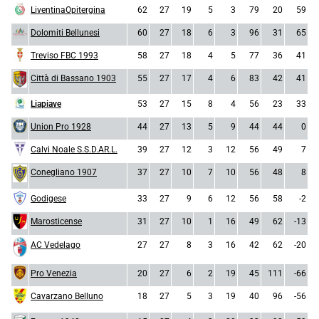
LiventinaOpitergina
62
27
19
5
3
79
20
59
Dolomiti Bellunesi
60
27
18
6
3
96
31
65
Treviso FBC 1993
58
27
18
4
5
77
36
41
Città di Bassano 1903
55
27
17
4
6
83
42
41
Liapiave
53
27
15
8
4
56
23
33
Union Pro 1928
44
27
13
5
9
44
44
0
Calvi Noale S.S.D.AR.L.
39
27
12
3
12
56
49
7
Conegliano 1907
37
27
10
7
10
56
48
8
Godigese
33
27
9
6
12
56
58
-2
Marosticense
31
27
10
1
16
49
62
-13
AC Vedelago
27
27
8
3
16
42
62
-20
Pro Venezia
20
27
6
2
19
45
111
-66
Cavarzano Belluno
18
27
5
3
19
40
96
-56