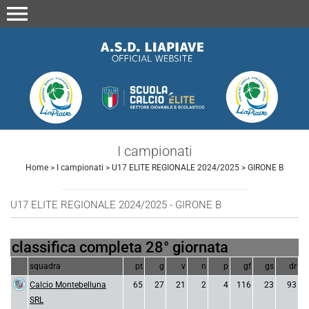
menu
I campionati
Home
>
I campionati
>
U17 ELITE REGIONALE 2024/2025
>
GIRONE B
U17 ELITE REGIONALE 2024/2025 - GIRONE B
classifica completa 28° giornata
squadra
pt
g
v
n
p
gf
gs
dr
Calcio Montebelluna
65
27
21
2
4
116
23
93
SRL