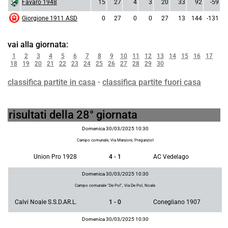
Favaro 1948
15
27
4
3
20
33
92
-59
Giorgione 1911 ASD
0
27
0
0
27
13
144
-131
vai alla giornata:
1
2
3
4
5
6
7
8
9
10
11
12
13
14
15
16
17
18
19
20
21
22
23
24
25
26
27
28
29
30
classifica partite in casa
-
classifica partite fuori casa
risultati della 28° giornata
Domenica 30/03/2025 10:30
Campo comunale, Via Manzoni, Preganziol
Union Pro 1928
4 - 1
AC Vedelago
Domenica 30/03/2025 10:30
Campo comunale "De Pol", Via De Pol, Noale
Calvi Noale S.S.D.AR.L.
1 - 0
Conegliano 1907
Domenica 30/03/2025 10:30