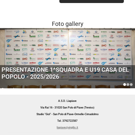
Foto gallery
PRESENTAZIONE 1^SQUADRA E U19 CASA DEL
POPOLO - 2025/2026
Generiche
A.S.D. Liapiave
Via Rai 16 - 31020 San Polo di Piave (Treviso)
Stadio "Giol" - San Polo di Piave-Ormelle-Cimadolmo
Tel. 3792722587
liapiave@virgilio.it