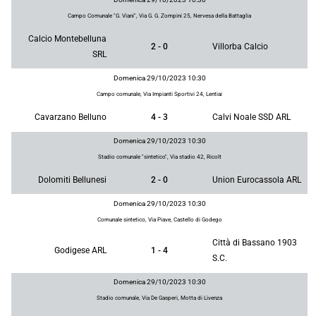
Campo Comunale "G. Viani", Via G. G. Zompini 25, Nervesa della Battaglia
Calcio Montebelluna
2 - 0
Villorba Calcio
SRL
Domenica 29/10/2023 10:30
Campo comunale, Via Impianti Sportivi 24, Lentiai
Cavarzano Belluno
4 - 3
Calvi Noale SSD ARL
Domenica 29/10/2023 10:30
Stadio comunale "sintetico", Via stadio 42, Ricolt
Dolomiti Bellunesi
2 - 0
Union Eurocassola ARL
Domenica 29/10/2023 10:30
Comunale sintetico, Via Piave, Castello di Godego
Città di Bassano 1903
Godigese ARL
1 - 4
S.C.
Domenica 29/10/2023 10:30
Stadio comunale, Via De Gasperi, Motta di Livenza