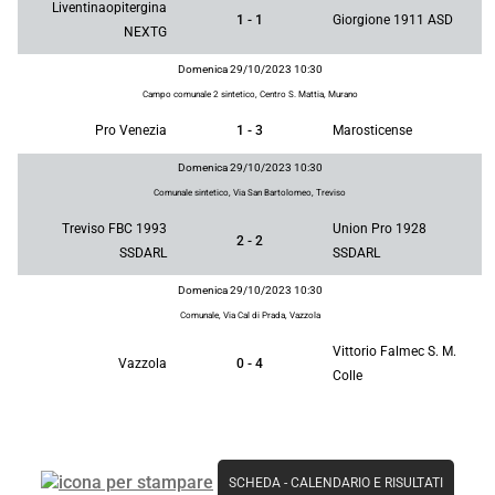
Liventinaopitergina
1 - 1
Giorgione 1911 ASD
NEXTG
Domenica 29/10/2023 10:30
Campo comunale 2 sintetico, Centro S. Mattia, Murano
Pro Venezia
1 - 3
Marosticense
Domenica 29/10/2023 10:30
Comunale sintetico, Via San Bartolomeo, Treviso
Treviso FBC 1993
Union Pro 1928
2 - 2
SSDARL
SSDARL
Domenica 29/10/2023 10:30
Comunale, Via Cal di Prada, Vazzola
Vittorio Falmec S. M.
Vazzola
0 - 4
Colle
SCHEDA
-
CALENDARIO E RISULTATI