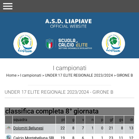
menu
I campionati
Home
>
I campionati
>
UNDER 17 ELITE REGIONALE 2023/2024
>
GIRONE B
UNDER 17 ELITE REGIONALE 2023/2024 - GIRONE B
classifica completa 8° giornata
squadra
pt
g
v
n
p
gf
gs
dr
Dolomiti Bellunesi
22
8
7
1
0
21
8
13
Calcio Montebelluna SRL
19
8
6
1
1
23
11
12