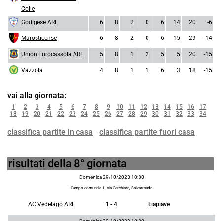
Colle
Godigese ARL
6
8
2
0
6
14
20
-6
Marosticense
6
8
2
0
6
15
29
-14
Union Eurocassola ARL
5
8
1
2
5
5
20
-15
Vazzola
4
8
1
1
6
3
18
-15
vai alla giornata:
1
2
3
4
5
6
7
8
9
10
11
12
13
14
15
16
17
18
19
20
21
22
23
24
25
26
27
28
29
30
31
32
33
34
classifica partite in casa
-
classifica partite fuori casa
risultati della 8° giornata
Domenica 29/10/2023 10:30
Campo comunale 1, Via Cerchiara, Salvatronda
AC Vedelago ARL
1 - 4
Liapiave
Domenica 29/10/2023 10:30