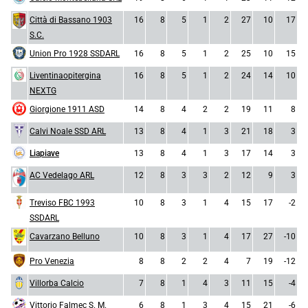
Città di Bassano 1903
16
8
5
1
2
27
10
17
S.C.
Union Pro 1928 SSDARL
16
8
5
1
2
25
10
15
Liventinaopitergina
16
8
5
1
2
24
14
10
NEXTG
Giorgione 1911 ASD
14
8
4
2
2
19
11
8
Calvi Noale SSD ARL
13
8
4
1
3
21
18
3
Liapiave
13
8
4
1
3
17
14
3
AC Vedelago ARL
12
8
3
3
2
12
9
3
Treviso FBC 1993
10
8
3
1
4
15
17
-2
SSDARL
Cavarzano Belluno
10
8
3
1
4
17
27
-10
Pro Venezia
8
8
2
2
4
7
19
-12
Villorba Calcio
7
8
1
4
3
11
15
-4
Vittorio Falmec S. M.
6
8
1
3
4
15
21
-6