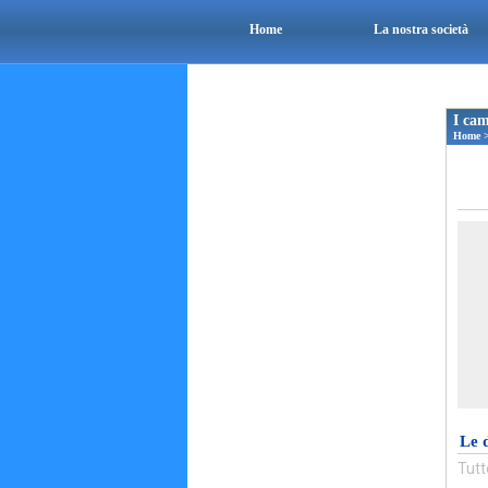
Home
La nostra società
I cam
Home
Le 
Tutt