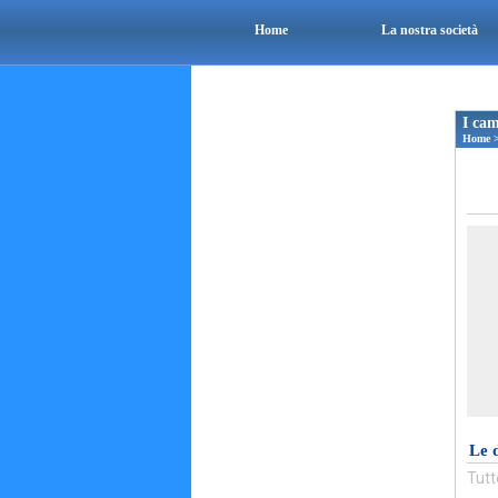
Home
La nostra società
I cam
Home
Le 
Tutt