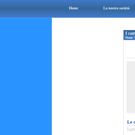
Home
La nostra società
I cam
Home
Le 
Tutt