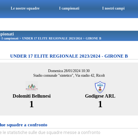
Le nostre squadre
I campionati
I nostri campi
pionati
>
I campionati
>
UNDER 17 ELITE REGIONALE 2023/2024
>
GIRONE B
UNDER 17 ELITE REGIONALE 2023/2024 - GIRONE B
Domenica 28/01/2024 10:30
Stadio comunale "sintetico", Via stadio 42, Ricolt
Dolomiti Bellunesi
Godigese ARL
1
1
due squadre a confronto
e le statistiche sulle due squadre messe a confronto