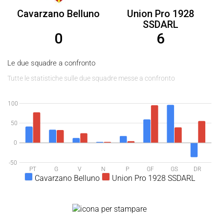
Cavarzano Belluno
Union Pro 1928
SSDARL
0
6
Le due squadre a confronto
Tutte le statistiche sulle due squadre messe a confronto
100
50
0
-50
PT
G
V
N
P
GF
GS
DR
Cavarzano Belluno
Union Pro 1928 SSDARL