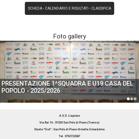
SCHEDA
-
CALENDARIO E RISULTATI
-
CLASSIFICA
Foto gallery
PRESENTAZIONE 1^SQUADRA E U19 CASA DEL
POPOLO - 2025/2026
Generiche
A.S.D. Liapiave
Via Rai 16 - 31020 San Polo di Piave (Treviso)
Stadio "Giol" - San Polo di Piave-Ormelle-Cimadolmo
Tel. 3792722587