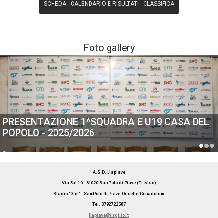
SCHEDA
-
CALENDARIO E RISULTATI
-
CLASSIFICA
Foto gallery
PRESENTAZIONE 1^SQUADRA E U19 CASA DEL
POPOLO - 2025/2026
Generiche
A.S.D. Liapiave
Via Rai 16 - 31020 San Polo di Piave (Treviso)
Stadio "Giol" - San Polo di Piave-Ormelle-Cimadolmo
Tel. 3792722587
liapiave@virgilio.it