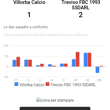
Villorba Calcio
Treviso FBC 1993
SSDARL
1
2
Le due squadre a confronto
Tutte le statistiche sulle due squadre messe a confronto
100
50
0
-50
PT
G
V
N
P
GF
GS
DR
Villorba Calcio
Treviso FBC 1993 SSDARL