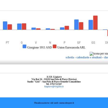
PT
G
V
N
P
GF
GS
D
Giorgione 1911 ASD
Union Eurocassola ARL
scheda
-
calendario e risultati
-
cla
A.S.D. Liapiave
Via Rai 16 - 31020 San Polo di Piave (Treviso)
Stadio "Giol" - San Polo di Piave-Ormelle-Cimadolmo
Tel. 3792722587
liapiave@virgilio.it
Realizzazione siti web www.sitoper.it