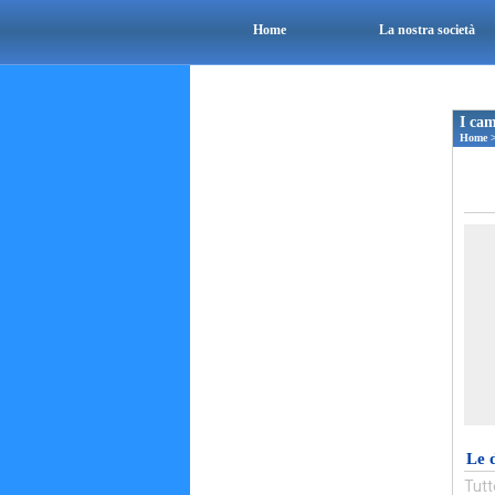
Home
La nostra società
I cam
Home
Le 
Tutt