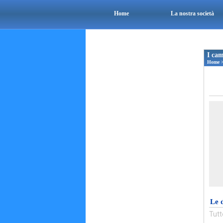
Home
La nostra società
I cam
Home
Le 
Tutt