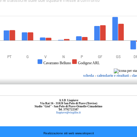
e le statistiche sulle due squadre messe a confronto
PT
G
V
N
P
GF
GS
D
Cavarzano Belluno
Godigese ARL
scheda
-
calendario e risultati
-
cla
A.S.D. Liapiave
Via Rai 16 - 31020 San Polo di Piave (Treviso)
Stadio "Giol" - San Polo di Piave-Ormelle-Cimadolmo
Tel. 3792722587
liapiave@virgilio.it
Realizzazione siti web www.sitoper.it