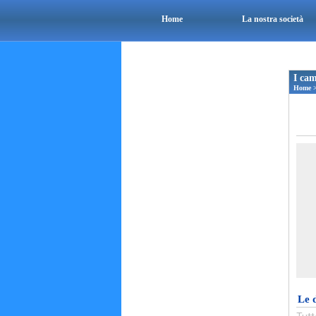
Home
La nostra società
I cam
Home
Le 