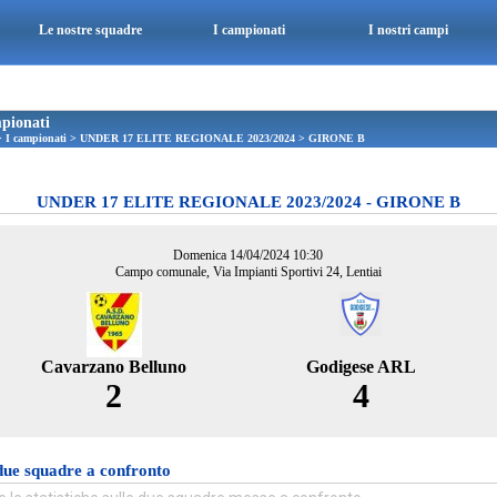
Le nostre squadre
I campionati
I nostri campi
pionati
>
I campionati
>
UNDER 17 ELITE REGIONALE 2023/2024
>
GIRONE B
UNDER 17 ELITE REGIONALE 2023/2024 - GIRONE B
Domenica 14/04/2024 10:30
Campo comunale, Via Impianti Sportivi 24, Lentiai
Cavarzano Belluno
Godigese ARL
2
4
due squadre a confronto