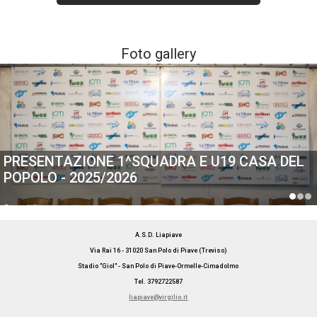
Foto gallery
PRESENTAZIONE 1^SQUADRA E U19 CASA DEL
POPOLO - 2025/2026
Generiche
A.S.D. Liapiave
Via Rai 16 - 31020 San Polo di Piave (Treviso)
Stadio "Giol" - San Polo di Piave-Ormelle-Cimadolmo
Tel. 3792722587
liapiave@virgilio.it