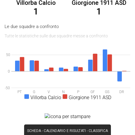
Villorba Calcio
Giorgione 1911 ASD
1
1
Le due squadre a confronto
Tutte le statistiche sulle due squadre messe a confronto
50
0
-50
PT
G
V
N
P
GF
GS
DR
Villorba Calcio
Giorgione 1911 ASD
SCHEDA
-
CALENDARIO E RISULTATI
-
CLASSIFICA