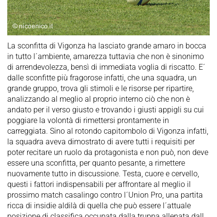
La sconfitta di Vigonza ha lasciato grande amaro in bocca
in tutto l´ambiente, amarezza tuttavia che non è sinonimo
di arrendevolezza, bensì di immediata voglia di riscatto. E´
dalle sconfitte più fragorose infatti, che una squadra, un
grande gruppo, trova gli stimoli e le risorse per ripartire,
analizzando al meglio al proprio interno ciò che non è
andato per il verso giusto e trovando i giusti appigli su cui
poggiare la volontà di rimettersi prontamente in
carreggiata. Sino al rotondo capitombolo di Vigonza infatti,
la squadra aveva dimostrato di avere tutti i requisiti per
poter recitare un ruolo da protagonista e non può, non deve
essere una sconfitta, per quanto pesante, a rimettere
nuovamente tutto in discussione. Testa, cuore e cervello,
questi i fattori indispensabili per affrontare al meglio il
prossimo match casalingo contro l´Union Pro, una partita
ricca di insidie aldilà di quella che può essere l´attuale
posizione di classifica occupata dalla truppa allenata dall