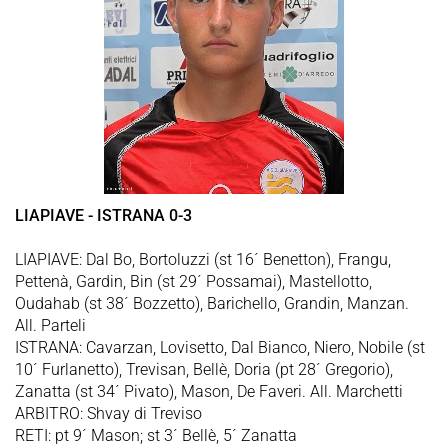
LIAPIAVE - ISTRANA 0-3
LIAPIAVE: Dal Bo, Bortoluzzi (st 16´ Benetton), Frangu,
Pettenà, Gardin, Bin (st 29´ Possamai), Mastellotto,
Oudahab (st 38´ Bozzetto), Barichello, Grandin, Manzan.
All. Parteli
ISTRANA: Cavarzan, Lovisetto, Dal Bianco, Niero, Nobile (st
10´ Furlanetto), Trevisan, Bellè, Doria (pt 28´ Gregorio),
Zanatta (st 34´ Pivato), Mason, De Faveri. All. Marchetti
ARBITRO: Shvay di Treviso
RETI: pt 9´ Mason; st 3´ Bellè, 5´ Zanatta