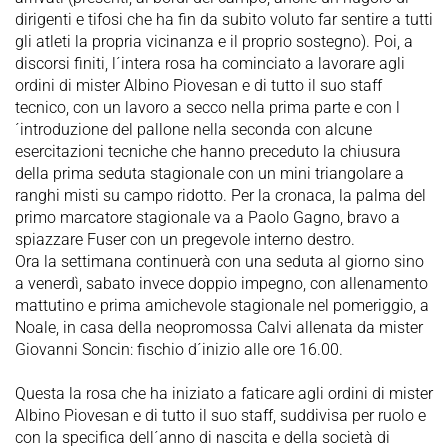
dirigenti e tifosi che ha fin da subito voluto far sentire a tutti
gli atleti la propria vicinanza e il proprio sostegno). Poi, a
discorsi finiti, l´intera rosa ha cominciato a lavorare agli
ordini di mister Albino Piovesan e di tutto il suo staff
tecnico, con un lavoro a secco nella prima parte e con l
´introduzione del pallone nella seconda con alcune
esercitazioni tecniche che hanno preceduto la chiusura
della prima seduta stagionale con un mini triangolare a
ranghi misti su campo ridotto. Per la cronaca, la palma del
primo marcatore stagionale va a Paolo Gagno, bravo a
spiazzare Fuser con un pregevole interno destro.
Ora la settimana continuerà con una seduta al giorno sino
a venerdì, sabato invece doppio impegno, con allenamento
mattutino e prima amichevole stagionale nel pomeriggio, a
Noale, in casa della neopromossa Calvi allenata da mister
Giovanni Soncin: fischio d´inizio alle ore 16.00.
Questa la rosa che ha iniziato a faticare agli ordini di mister
Albino Piovesan e di tutto il suo staff, suddivisa per ruolo e
con la specifica dell´anno di nascita e della società di