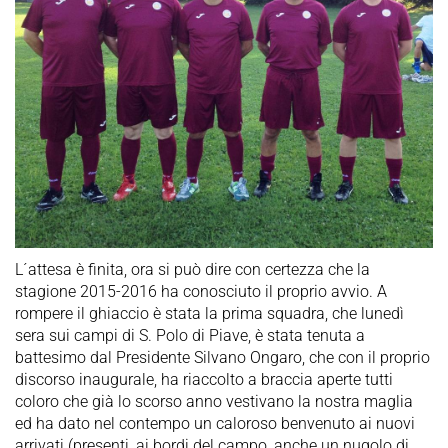
L´attesa è finita, ora si può dire con certezza che la
stagione 2015-2016 ha conosciuto il proprio avvio. A
rompere il ghiaccio è stata la prima squadra, che lunedì
sera sui campi di S. Polo di Piave, è stata tenuta a
battesimo dal Presidente Silvano Ongaro, che con il proprio
discorso inaugurale, ha riaccolto a braccia aperte tutti
coloro che già lo scorso anno vestivano la nostra maglia
ed ha dato nel contempo un caloroso benvenuto ai nuovi
arrivati (presenti, ai bordi del campo, anche un nugolo di