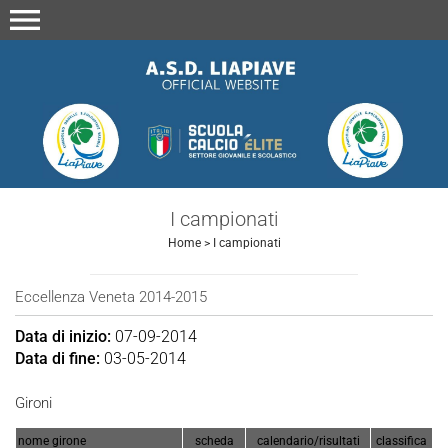
menu
I campionati
Home
>
I campionati
Eccellenza Veneta 2014-2015
Data di inizio:
07-09-2014
Data di fine:
03-05-2014
Gironi
nome girone
scheda
calendario/risultati
classifica