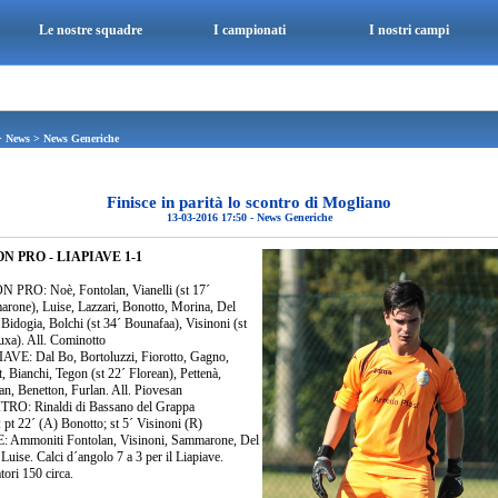
Le nostre squadre
I campionati
I nostri campi
>
News
>
News Generiche
Finisce in parità lo scontro di Mogliano
13-03-2016 17:50
-
News Generiche
N PRO - LIAPIAVE 1-1
 PRO: Noè, Fontolan, Vianelli (st 17´
rone), Luise, Lazzari, Bonotto, Morina, Del
Bidogia, Bolchi (st 34´ Bounafaa), Visinoni (st
uxa). All. Cominotto
AVE: Dal Bo, Bortoluzzi, Fiorotto, Gagno,
, Bianchi, Tegon (st 22´ Florean), Pettenà,
n, Benetton, Furlan. All. Piovesan
RO: Rinaldi di Bassano del Grappa
 pt 22´ (A) Bonotto; st 5´ Visinoni (R)
 Ammoniti Fontolan, Visinoni, Sammarone, Del
Luise. Calci d´angolo 7 a 3 per il Liapiave.
tori 150 circa.