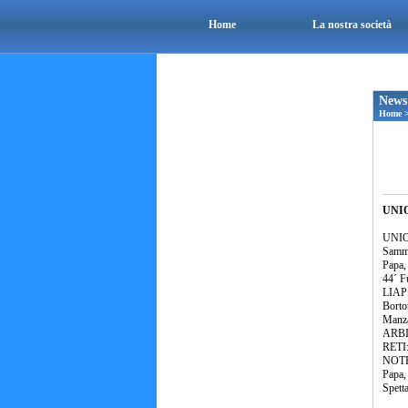
Home
La nostra società
News
Home
UNIO
UNION
Samma
Papa, 
44´ F
LIAPI
Bortot
Manza
ARBIT
RETI:
NOTE:
Papa, 
Spetta