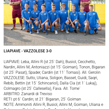
LIAPIAVE - VAZZOLESE 3-0
LIAPIAVE: Leba, Allini R (st 25´ Dah), Busiol, Cecchetto,
Nardin, Allini M, Antoniazzi (st 15´ Goiman), Tonon, Bigaran
(st 25´ Pasat), Spader, Cardin (st 11´ Tomasi). All. Gerolin
VAZZOLESE: Sutto, Uliana, Soligon, Basset, Guidi, Saqri,
Rebib, Bettin (st 15´ Schincariol), Dalla Cia (st 1´ Lukaj),
Colmagro (st 25´ Callesella), Fava. All. Tome´
ARBITRO: Zanardi di Treviso
RETI: pt 6´ Cardin; st 21´ Bigaran, 25´ Goiman
NOTE: Ammoniti Allini R, Busiol, Allini M, Goiman, Uliana e