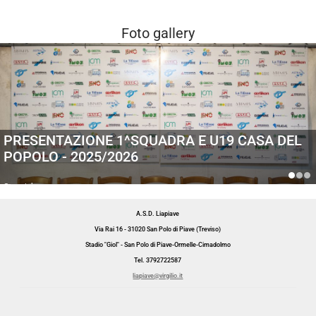
Foto gallery
PRESENTAZIONE 1^SQUADRA E U19 CASA DEL
POPOLO - 2025/2026
Generiche
A.S.D. Liapiave
Via Rai 16 - 31020 San Polo di Piave (Treviso)
Stadio "Giol" - San Polo di Piave-Ormelle-Cimadolmo
Tel. 3792722587
liapiave@virgilio.it