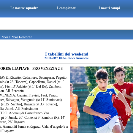
Le nostre squadre
I campionati
I nostri campi
>
News
>
News Generiche
I tabellini del weekend
27-11-2017 10:24
-
News Generiche
ORES: LIAPIAVE - PRO VENEZIA 2-3
AVE: Rizzetto, Cadamuro, Scomparin, Pagotto,
lo (st 23´ Taborra), Cappelletto, Daniel (st 1´
), Fier, D´Addato (st 1´ Dal Bo), Zambon,
an. All. Perenzin
ENEZIA: Causin, Previati, Fort, Penzo,
ez, Salvagno, Varagnolo (st 11´ Simionato),
 (st 25´ Sambo), Ragazzi (st 33´ Tovene),
ia, Junek. All. Perissinotto
RO: Aderouj di Castelfranco V.to
 pt 5´ Junek, 26´ Conte; st 9´ Zambon (R), 14´
uro, 26´ Ragazzi
 Ammoniti Junek e Ragazzi. Calci d´angolo 9 a
il Liapiave