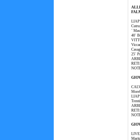
ALLI
FALM
LIAPI
Cutru
´ Mas
40´ B
VITTO
Vicca
Casag
25´ Pr
ARBIT
RETI:
NOTE:
GIOV
CALVI
Morel
LIAPI
Trenti
ARBIT
RETI:
NOTE:
GIOV
LIVEN
Marita