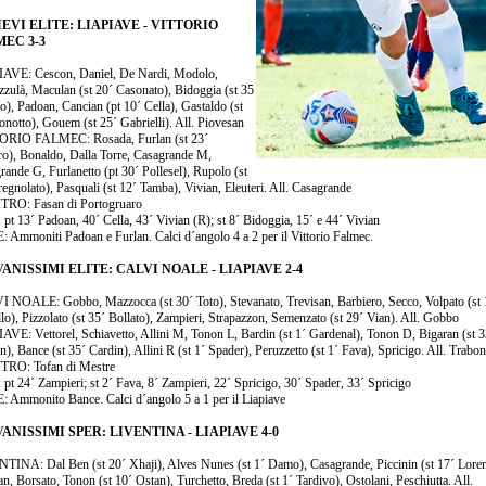
EVI ELITE: LIAPIAVE - VITTORIO
EC 3-3
AVE: Cescon, Daniel, De Nardi, Modolo,
zzulà, Maculan (st 20´ Casonato), Bidoggia (st 35
o), Padoan, Cancian (pt 10´ Cella), Gastaldo (st
onotto), Gouem (st 25´ Gabrielli). All. Piovesan
RIO FALMEC: Rosada, Furlan (st 23´
ro), Bonaldo, Dalla Torre, Casagrande M,
rande G, Furlanetto (pt 30´ Pollesel), Rupolo (st
egnolato), Pasquali (st 12´ Tamba), Vivian, Eleuteri. All. Casagrande
RO: Fasan di Portogruaro
 pt 13´ Padoan, 40´ Cella, 43´ Vivian (R); st 8´ Bidoggia, 15´ e 44´ Vivian
 Ammoniti Padoan e Furlan. Calci d´angolo 4 a 2 per il Vittorio Falmec.
ANISSIMI ELITE: CALVI NOALE - LIAPIAVE 2-4
 NOALE: Gobbo, Mazzocca (st 30´ Toto), Stevanato, Trevisan, Barbiero, Secco, Volpato (st 
lo), Pizzolato (st 35´ Bollato), Zampieri, Strapazzon, Semenzato (st 29´ Vian). All. Gobbo
AVE: Vettorel, Schiavetto, Allini M, Tonon L, Bardin (st 1´ Gardenal), Tonon D, Bigaran (st 3
n), Bance (st 35´ Cardin), Allini R (st 1´ Spader), Peruzzetto (st 1´ Fava), Spricigo. All. Trabo
RO: Tofan di Mestre
 pt 24´ Zampieri; st 2´ Fava, 8´ Zampieri, 22´ Spricigo, 30´ Spader, 33´ Spricigo
 Ammonito Bance. Calci d´angolo 5 a 1 per il Liapiave
ANISSIMI SPER: LIVENTINA - LIAPIAVE 4-0
TINA: Dal Ben (st 20´ Xhaji), Alves Nunes (st 1´ Damo), Casagrande, Piccinin (st 17´ Lore
n, Borsato, Tonon (st 10´ Ostan), Turchetto, Breda (st 1´ Tardivo), Ostolani, Peschiutta. All.