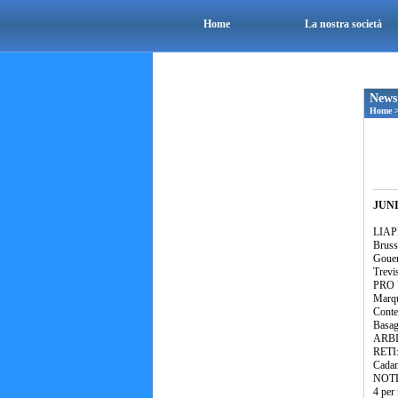
Home
La nostra società
News
Home
JUNI
LIAPI
Brusso
Gouem
Trevis
PRO V
Marqu
Conte
Basagl
ARBIT
RETI:
Cadam
NOTE:
4 per 