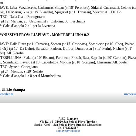
tti
AVE: Leba, Vazzoleretto, Cadamuro, Shqau (st 10´ Peronese), Shkurti, Cutruzzulà, Celotto (st
), De Martin, Nita (st 15´ Vianello), Spigariol (st 1´ Trevisan), Viezzer. All. Dal Bo
RO: Dalla Cia di Portogruaro
pt 12´ Maritan, 23´ Ostolani; st 7´ Ostolani, 30´ Peschiutta
 Calci d´angolo 2 a 1 per la Liventina
ANISSIMI PROV: LIAPIAVE - MONTEBELLUNA 0-2
AVE: Dalla Rizza (st 1´ Camarin), Saccon (st 15´ Casonato), Spasojevic (st 10´ Caci), Polcan,
, Orji (pt 17´ Da Dalto), Salvador, Padoan, Dufour, Dumitrescu ( st 5´ Perin), Nichele (st 1´
el). All. Gerolin
BELLUNA: Flaku (st 10´ Bisetto), Paronetto, Fresch, Sala, Sagrillo (st 20´ Garbuio), Pizza
o, Scandiuzzi, Favaro (st 10´ Caberlotto), Mondin (st 10´ Scappin), Chiesurin. All. Soster
RO: Jyate di Conegliano
 pt 24´ Mondin; st 29´ Sellato
 Calci d´angolo 1 a 0 per il Montebelluna.
:
Ufficio Stampa
ecedente
success
A.S.D. Liapiave
Via Rai 16 - 31020 San Polo di Piave (Treviso)
Stadio "Giol" - San Polo di Piave-Ormelle-Cimadolmo
Tel. 3792722587
liapiave@virgilio.it