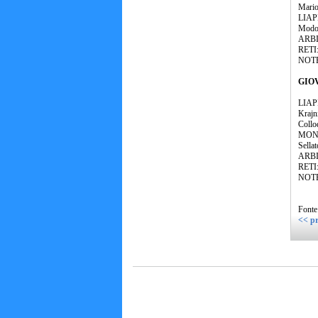
Mario
LIAPI
Modolo
ARBIT
RETI: 
NOTE:
GIOV
LIAPI
Krajni
Collod
MONTE
Sellat
ARBIT
RETI:
NOTE:
Fonte
<< pr