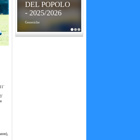
DEL POPOLO
- 2025/2026
Generiche
11´
3´
na
nzon),