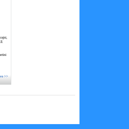
rajni,
ll.
rtini
ivo >>