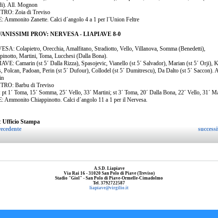
di). All. Mognon
RO: Zoia di Treviso
 Ammonito Zanette. Calci d´angolo 4 a 1 per l´Union Feltre
ANISSIMI PROV: NERVESA - LIAPIAVE 8-0
SA: Colapietro, Orecchia, Amalfitano, Stradiotto, Vello, Villanova, Somma (Benedetti),
pinotto, Martini, Toma, Lucchesi (Dalla Bona).
AVE: Camarin (st 5´ Dalla Rizza), Spasojevic, Vianello (st 5´ Salvador), Marian (st 5´ Orji), K
, Polcan, Padoan, Perin (st 5´ Dufour), Collodel (st 5´ Dumitrescu), Da Dalto (st 5´ Saccon). A
in
RO: Barbu di Treviso
 pt 1´ Toma, 15´ Somma, 25´ Vello, 33´ Martini; st 3´ Toma, 20´ Dalla Bona, 22´ Vello, 31´ Ma
 Ammonito Chiappinotto. Calci d´angolo 11 a 1 per il Nervesa.
:
Ufficio Stampa
ecedente
success
A.S.D. Liapiave
Via Rai 16 - 31020 San Polo di Piave (Treviso)
Stadio "Giol" - San Polo di Piave-Ormelle-Cimadolmo
Tel. 3792722587
liapiave@virgilio.it