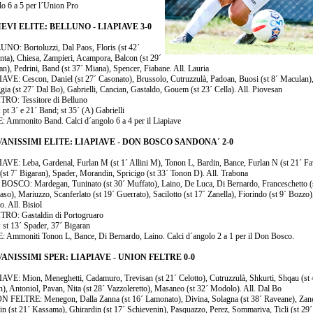
lo 6 a 5 per l´Union Pro
EVI ELITE: BELLUNO - LIAPIAVE 3-0
NO: Bortoluzzi, Dal Paos, Floris (st 42´
ta), Chiesa, Zampieri, Acampora, Balcon (st 29´
an), Pedrini, Band (st 37´ Miana), Spencer, Fiabane. All. Lauria
AVE: Cescon, Daniel (st 27´ Casonato), Brussolo, Cutruzzulà, Padoan, Buosi (st 8´ Maculan)
gia (st 27´ Dal Bo), Gabrielli, Cancian, Gastaldo, Gouem (st 23´ Cella). All. Piovesan
RO: Tessitore di Belluno
pt 3´ e 21´ Band; st 35´ (A) Gabrielli
 Ammonito Band. Calci d´angolo 6 a 4 per il Liapiave
ANISSIMI ELITE: LIAPIAVE - DON BOSCO SANDONA´ 2-0
AVE: Leba, Gardenal, Furlan M (st 1´ Allini M), Tonon L, Bardin, Bance, Furlan N (st 21´ Fa
 (st 7´ Bigaran), Spader, Morandin, Spricigo (st 33´ Tonon D). All. Trabona
OSCO: Mardegan, Tuninato (st 30´ Muffato), Laino, De Luca, Di Bernardo, Franceschetto (
aso), Mariuzzo, Scanferlato (st 19´ Guerrato), Sacilotto (st 17´ Zanella), Fiorindo (st 9´ Bozzo)
o. All. Bisiol
RO: Gastaldin di Portogruaro
 st 13´ Spader, 37´ Bigaran
 Ammoniti Tonon L, Bance, Di Bernardo, Laino. Calci d´angolo 2 a 1 per il Don Bosco.
ANISSIMI SPER: LIAPIAVE - UNION FELTRE 0-0
AVE: Mion, Meneghetti, Cadamuro, Trevisan (st 21´ Celotto), Cutruzzulà, Shkurti, Shqau (st 
n), Antoniol, Pavan, Nita (st 28´ Vazzoleretto), Masaneo (st 32´ Modolo). All. Dal Bo
 FELTRE: Menegon, Dalla Zanna (st 16´ Lamonato), Divina, Solagna (st 38´ Raveane), Zane
n (st 21´ Kassama), Ghirardin (st 17´ Schievenin), Pasquazzo, Perez, Sommariva, Ticli (st 29