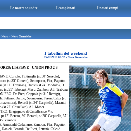
Le nostre squadre
I campionati
I nostri campi
>
News
>
News Generiche
I tabellini del weekend
05-02-2018 08:57
-
News Generiche
ORES: LIAPIAVE - UNION PRO 2-3
AVE: Curtolo, Tintinaglia (st 30´ Sessolo),
uro (st 35´ Gouem), Scomparin, Fier, Pagotto,
ni (st 11´ Trevisan), Daniel (st 24´ Modolo), D
to (st 31´ Taborra), Maso, Zambon. All. Trabona
 PRO: De Pieri, Coppola (st 31´ Remigi),
li, Pettenò, Da Lio, Scomparin, Peron, Calza (st
naventura), Berardi (st 24´ Carpitella), Masutti,
 (st 27´ Chinellato). All. Moser
RO: Bragagnolo di Castelfranco V.to
pt 12´ Benato, 30´ Berardi; st 28´ Carpitella, 37´
 45´ Zambon
 Ammoniti Cadamuro, Zambon, Fier, Pagotto,
 Danieli, Berardi, De Pieri, Pettenò. Calci d