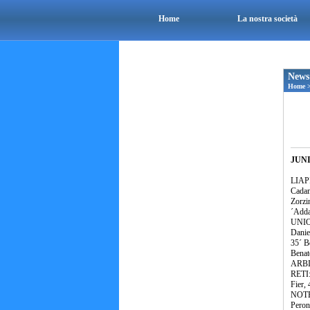
Home
La nostra società
News
Home
JUNI
LIAPI
Cadam
Zorzi
´Adda
UNION
Danie
35´ Bo
Benato
ARBIT
RETI: 
Fier,
NOTE:
Peron,