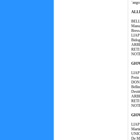
´ango
ALLI
BELLU
Manun
Bress
LIAPI
Bidog
ARBIT
RETI: 
NOTE:
GIOV
LIAPI
Perin
DON B
Bellin
Destit
ARBIT
RETI:
NOTE:
GIOV
LIAPI
Marti
UNION
De Mi