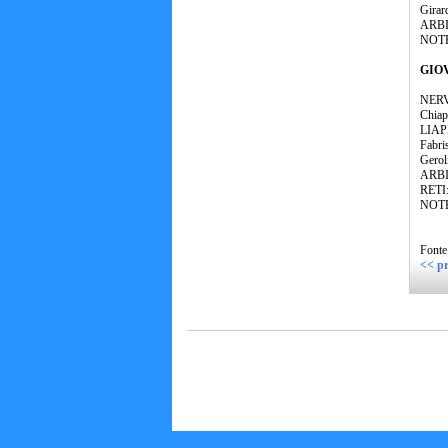
Girar
ARBIT
NOTE:
GIOV
NERVE
Chiap
LIAPI
Fabris
Gerol
ARBIT
RETI:
NOTE:
Fonte
<< pr