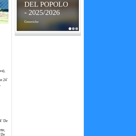
DEL POPOLO
- 2025/2026
Generiche
,
va),
st 24´
,
4´ De
tte,
´ De