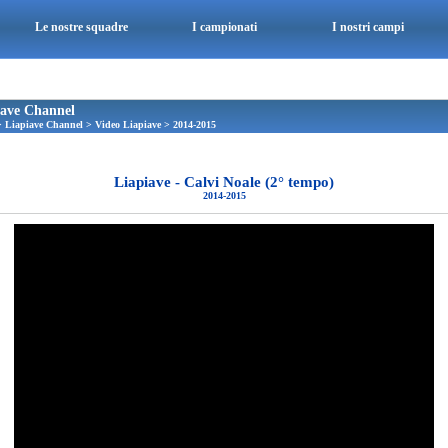
Le nostre squadre
I campionati
I nostri campi
iave Channel
>
Liapiave Channel
>
Video Liapiave
>
2014-2015
Liapiave - Calvi Noale (2° tempo)
2014-2015