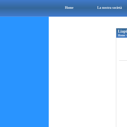
Home
La nostra società
Liap
Home