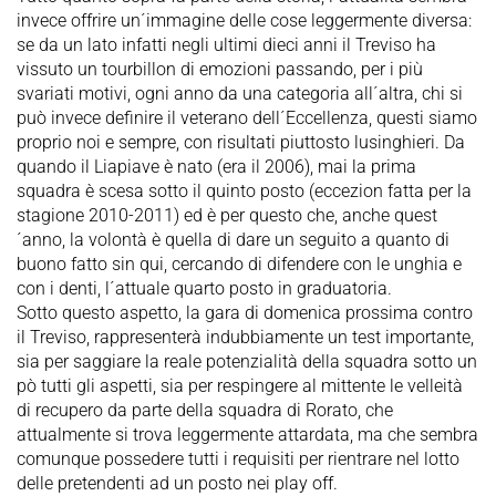
invece offrire un´immagine delle cose leggermente diversa:
se da un lato infatti negli ultimi dieci anni il Treviso ha
vissuto un tourbillon di emozioni passando, per i più
svariati motivi, ogni anno da una categoria all´altra, chi si
può invece definire il veterano dell´Eccellenza, questi siamo
proprio noi e sempre, con risultati piuttosto lusinghieri. Da
quando il Liapiave è nato (era il 2006), mai la prima
squadra è scesa sotto il quinto posto (eccezion fatta per la
stagione 2010-2011) ed è per questo che, anche quest
´anno, la volontà è quella di dare un seguito a quanto di
buono fatto sin qui, cercando di difendere con le unghia e
con i denti, l´attuale quarto posto in graduatoria.
Sotto questo aspetto, la gara di domenica prossima contro
il Treviso, rappresenterà indubbiamente un test importante,
sia per saggiare la reale potenzialità della squadra sotto un
pò tutti gli aspetti, sia per respingere al mittente le velleità
di recupero da parte della squadra di Rorato, che
attualmente si trova leggermente attardata, ma che sembra
comunque possedere tutti i requisiti per rientrare nel lotto
delle pretendenti ad un posto nei play off.