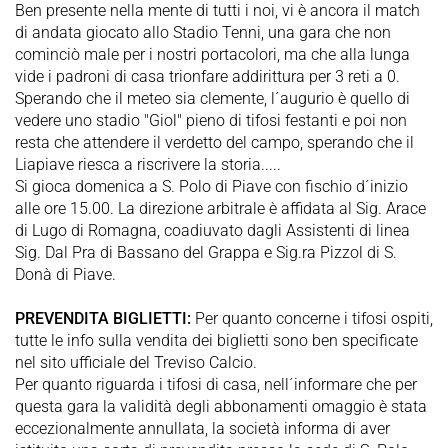
Ben presente nella mente di tutti i noi, vi è ancora il match
di andata giocato allo Stadio Tenni, una gara che non
cominciò male per i nostri portacolori, ma che alla lunga
vide i padroni di casa trionfare addirittura per 3 reti a 0.
Sperando che il meteo sia clemente, l´augurio è quello di
vedere uno stadio "Giol" pieno di tifosi festanti e poi non
resta che attendere il verdetto del campo, sperando che il
Liapiave riesca a riscrivere la storia.....
Si gioca domenica a S. Polo di Piave con fischio d´inizio
alle ore 15.00. La direzione arbitrale è affidata al Sig. Arace
di Lugo di Romagna, coadiuvato dagli Assistenti di linea
Sig. Dal Pra di Bassano del Grappa e Sig.ra Pizzol di S.
Donà di Piave.
PREVENDITA BIGLIETTI:
Per quanto concerne i tifosi ospiti,
tutte le info sulla vendita dei biglietti sono ben specificate
nel sito ufficiale del Treviso Calcio.
Per quanto riguarda i tifosi di casa, nell´informare che per
questa gara la validità degli abbonamenti omaggio è stata
eccezionalmente annullata, la società informa di aver