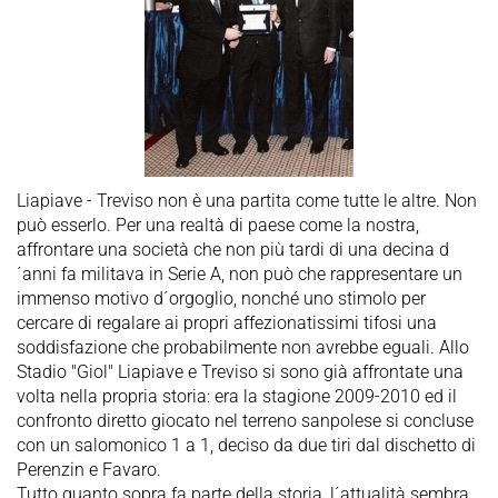
Liapiave - Treviso non è una partita come tutte le altre. Non
può esserlo. Per una realtà di paese come la nostra,
affrontare una società che non più tardi di una decina d
´anni fa militava in Serie A, non può che rappresentare un
immenso motivo d´orgoglio, nonché uno stimolo per
cercare di regalare ai propri affezionatissimi tifosi una
soddisfazione che probabilmente non avrebbe eguali. Allo
Stadio "Giol" Liapiave e Treviso si sono già affrontate una
volta nella propria storia: era la stagione 2009-2010 ed il
confronto diretto giocato nel terreno sanpolese si concluse
con un salomonico 1 a 1, deciso da due tiri dal dischetto di
Perenzin e Favaro.
Tutto quanto sopra fa parte della storia, l´attualità sembra