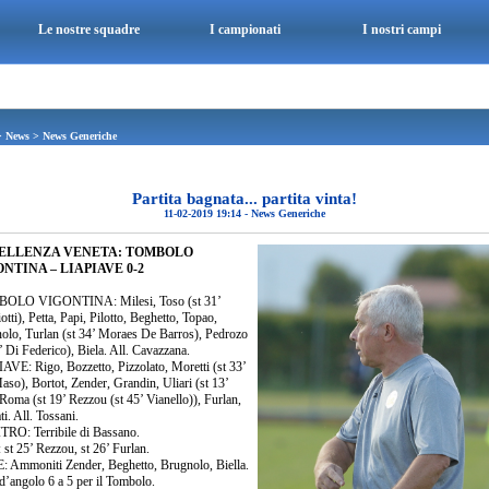
Le nostre squadre
I campionati
I nostri campi
>
News
>
News Generiche
Partita bagnata... partita vinta!
11-02-2019 19:14
-
News Generiche
ELLENZA VENETA: TOMBOLO
NTINA – LIAPIAVE 0-2
OLO VIGONTINA: Milesi, Toso (st 31’
tti), Petta, Papi, Pilotto, Beghetto, Topao,
olo, Turlan (st 34’ Moraes De Barros), Pedrozo
’ Di Federico), Biela. All. Cavazzana.
AVE: Rigo, Bozzetto, Pizzolato, Moretti (st 33’
aso), Bortot, Zender, Grandin, Uliari (st 13’
Roma (st 19’ Rezzou (st 45’ Vianello)), Furlan,
i. All. Tossani.
RO: Terribile di Bassano.
st 25’ Rezzou, st 26’ Furlan.
 Ammoniti Zender, Beghetto, Brugnolo, Biella.
d’angolo 6 a 5 per il Tombolo.