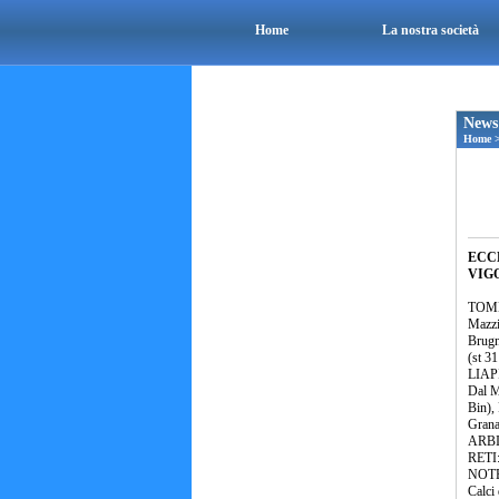
Home
La nostra società
News
Home
ECC
VIGO
TOMB
Mazzio
Brugn
(st 31
LIAPI
Dal M
Bin), 
Granat
ARBIT
RETI: 
NOTE:
Calci 