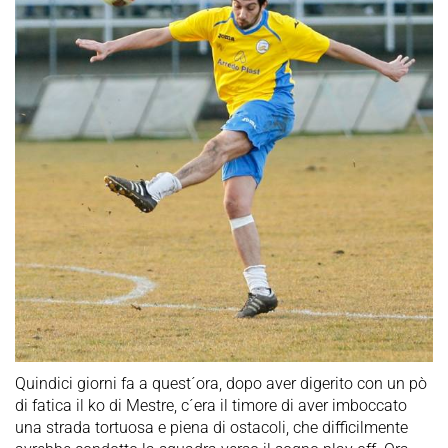
Quindici giorni fa a quest´ora, dopo aver digerito con un pò
di fatica il ko di Mestre, c´era il timore di aver imboccato
una strada tortuosa e piena di ostacoli, che difficilmente