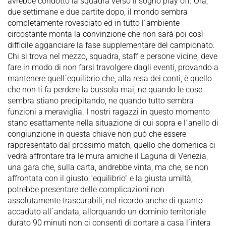
avrebbe condotto la squadra verso il sogno play off. Ora,
due settimane e due partite dopo, il mondo sembra
completamente rovesciato ed in tutto l´ambiente
circostante monta la convinzione che non sarà poi così
difficile agganciare la fase supplementare del campionato.
Chi si trova nel mezzo, squadra, staff e persone vicine, deve
fare in modo di non farsi travolgere dagli eventi, provando a
mantenere quell´equilibrio che, alla resa dei conti, è quello
che non ti fa perdere la bussola mai, ne quando le cose
sembra stiano precipitando, ne quando tutto sembra
funzioni a meraviglia. I nostri ragazzi in questo momento
stano esattamente nella situazione di cui sopra e l´anello di
congiunzione in questa chiave non può che essere
rappresentato dal prossimo match, quello che domenica ci
vedrà affrontare tra le mura amiche il Laguna di Venezia,
una gara che, sulla carta, andrebbe vinta, ma che, se non
affrontata con il giusto "equilibrio" e la giusta umiltà,
potrebbe presentare delle complicazioni non
assolutamente trascurabili, nel ricordo anche di quanto
accaduto all´andata, allorquando un dominio territoriale
durato 90 minuti non ci consentì di portare a casa l´intera