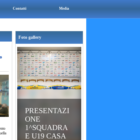
Contatti
Media
Foto gallery
io
PRESENTAZI
ONE
1^SQUADRA
ento
uella
E U19 CASA