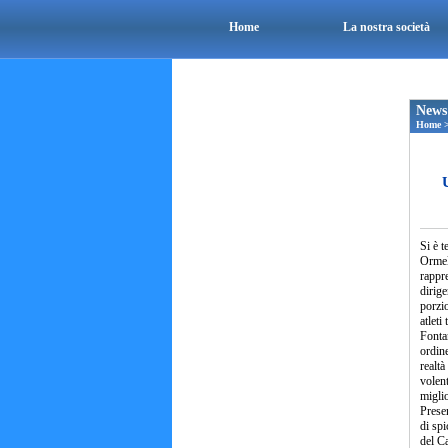
Home
La nostra società
News
Home
U
Si è t
Ormell
rappre
dirige
porzio
atleti
Fonta
ordine
realtà
volent
migli
Presen
di spi
del Ca