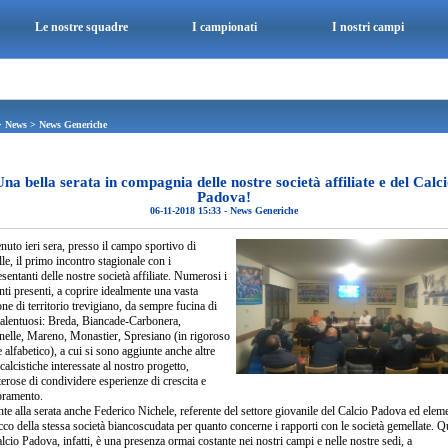
Le nostre squadre
I campionati
I nostri campi
>
News
>
News Generiche
na bella serata in compagnia delle nostre società affiliate e del Calc
Padova!
06-11-2018 15:33
-
News Generiche
enuto ieri sera, presso il campo sportivo di
e, il primo incontro stagionale con i
sentanti delle nostre società affiliate. Numerosi i
nti presenti, a coprire idealmente una vasta
ne di territorio trevigiano, da sempre fucina di
 talentuosi: Breda, Biancade-Carbonera,
nelle, Mareno, Monastier, Spresiano (in rigoroso
 alfabetico), a cui si sono aggiunte anche altre
 calcistiche interessate al nostro progetto,
erose di condividere esperienze di crescita e
oramento.
te alla serata anche Federico Nichele, referente del settore giovanile del Calcio Padova ed elem
cco della stessa società biancoscudata per quanto concerne i rapporti con le società gemellate. Q
lcio Padova, infatti, è una presenza ormai costante nei nostri campi e nelle nostre sedi, a