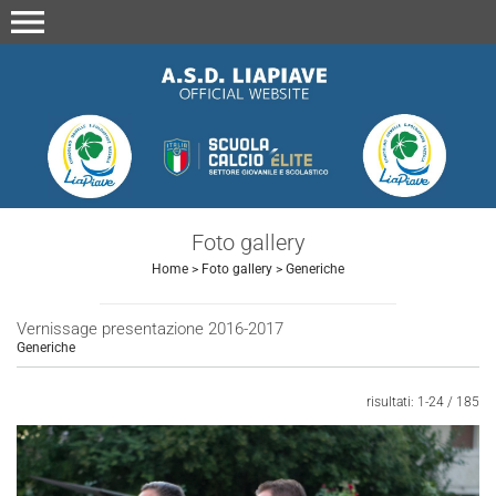
menu
Foto gallery
Home
>
Foto gallery
>
Generiche
Vernissage presentazione 2016-2017
Generiche
risultati: 1-24 / 185