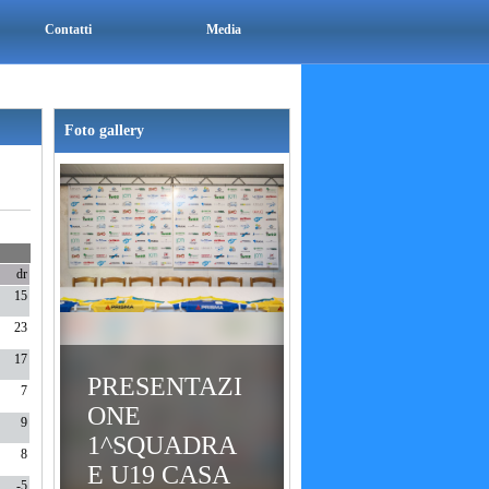
Contatti
Media
Foto gallery
dr
15
23
17
PRESENTAZI
7
ONE
9
1^SQUADRA
8
E U19 CASA
-5