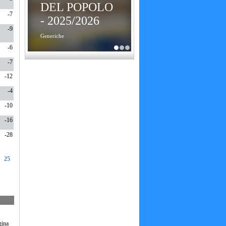
DEL POPOLO
-7
- 2025/2026
-9
Generiche
-6
-7
-12
-4
-10
-16
-28
25
gina