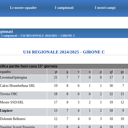
Le nostre squadre
I campionati
I nostri campi
pionati
>
I campionati
>
U16 REGIONALE 2024/2025
>
GIRONE C
U16 REGIONALE 2024/2025 - GIRONE C
sifica partite fuori casa 15° giornata
squadra
pt
g
v
n
p
gf
gs
LiventinaOpitergina
21
7
7
0
0
17
2
Calcio Montebelluna SRL
19
8
6
1
1
30
7
Treviso FBC
18
8
6
0
2
32
15
Mestre SSDARL
17
8
5
2
1
19
12
Liapiave
13
7
4
1
2
18
9
Dolomiti Bellunesi
12
7
4
0
3
18
10
Sporting Scorzè Peseggia
12
8
4
0
4
10
15