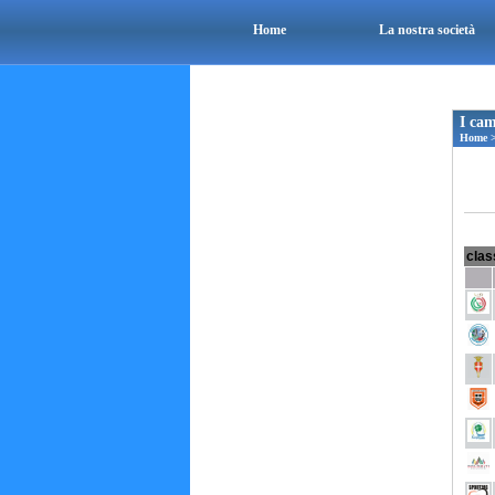
Home
La nostra società
I cam
Home
clas