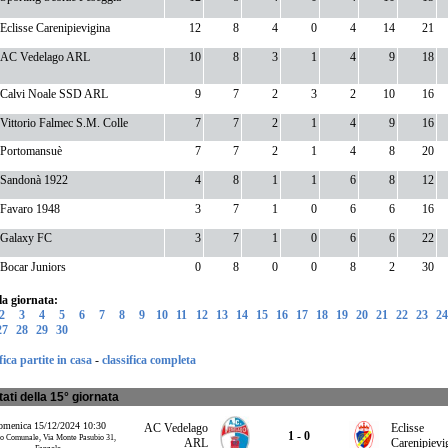
Eclisse Carenipievigina
12
8
4
0
4
14
21
AC Vedelago ARL
10
8
3
1
4
9
18
Calvi Noale SSD ARL
9
7
2
3
2
10
16
Vittorio Falmec S.M. Colle
7
7
2
1
4
9
16
Portomansuè
7
7
2
1
4
8
20
Sandonà 1922
4
8
1
1
6
8
12
Favaro 1948
3
7
1
0
6
6
16
Galaxy FC
3
7
1
0
6
6
22
Bocar Juniors
0
8
0
0
8
2
30
lla giornata:
2
3
4
5
6
7
8
9
10
11
12
13
14
15
16
17
18
19
20
21
22
23
24
27
28
29
30
fica partite in casa
-
classifica completa
tati della 15° giornata
menica 15/12/2024 10:30
AC Vedelago
Eclisse
1 - 0
 Comunale, Via Monte Pasubio 31,
ARL
Carenipievi