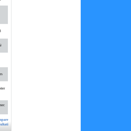
8
è
rs
iter
lmec
ultati