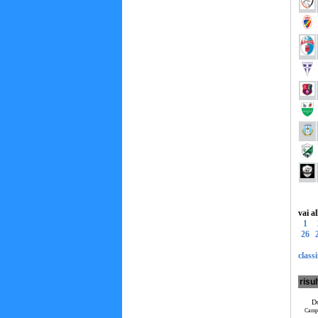
vai a
1
26
classi
risul
Do
Campo