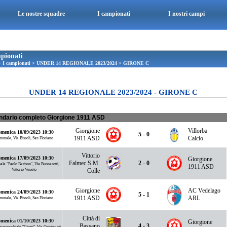
Le nostre squadre
I campionati
I nostri campi
pionati
>
I campionati
>
UNDER 14 REGIONALE 2023/2024
>
GIRONE C
UNDER 14 REGIONALE 2023/2024 - GIRONE C
ndario completo Giorgione 1911 ASD
Giorgione
Villorba
menica 10/09/2023 10:30
5 - 0
1911 ASD
Calcio
unale, Via Bissoli, San Floriano
Vittorio
menica 17/09/2023 10:30
Giorgione
Falmec S.M.
2 - 0
le "Paolo Barison", Via Buonarotti,
1911 ASD
Vittorio Veneto
Colle
Giorgione
AC Vedelago
menica 24/09/2023 10:30
5 - 1
1911 ASD
ARL
unale, Via Bissoli, San Floriano
Città di
menica 01/10/2023 10:30
Giorgione
Bassano
4 - 3
arrocchiale "Giusti", Via Ognissanti