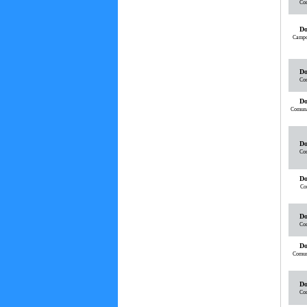
Com
Do
Campo
Do
Com
Do
Comunal
Do
Com
Do
Co
Do
Com
Do
Comuna
Do
Com