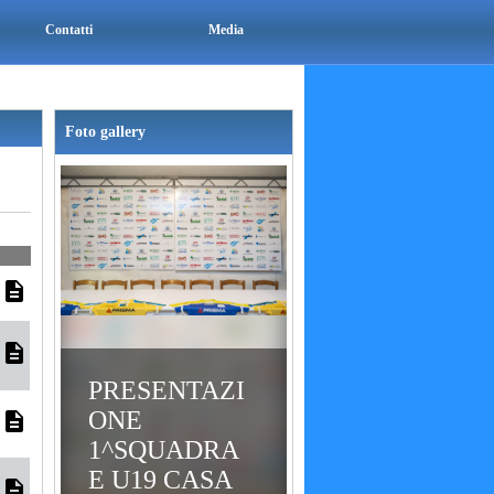
Contatti
Media
Foto gallery
description
description
PRESENTAZI
ONE
description
1^SQUADRA
E U19 CASA
description