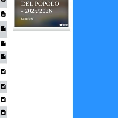
DEL POPOLO
- 2025/2026
description
Generiche
description
description
description
description
description
description
description