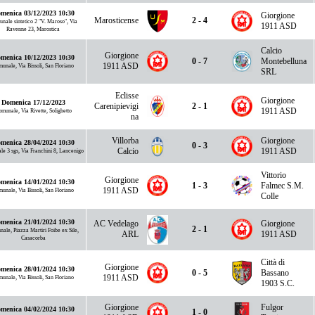
menica 03/12/2023 10:30
Giorgione
Marosticense
2 - 4
nale sintetico 2 "V. Maroso", Via
1911 ASD
Ravenne 23, Marostica
Calcio
Giorgione
menica 10/12/2023 10:30
0 - 7
Montebelluna
1911 ASD
unale, Via Bissoli, San Floriano
SRL
Eclisse
Giorgione
Domenica 17/12/2023
Carenipievigi
2 - 1
1911 ASD
munale, Via Rivette, Solighetto
na
Villorba
Giorgione
menica 28/04/2024 10:30
0 - 3
Calcio
1911 ASD
e 3 sgs, Via Franchini 8, Lancenigo
Vittorio
Giorgione
menica 14/01/2024 10:30
1 - 3
Falmec S.M.
1911 ASD
unale, Via Bissoli, San Floriano
Colle
menica 21/01/2024 10:30
AC Vedelago
Giorgione
2 - 1
ale, Piazza Martiri Foibe ex Sile,
ARL
1911 ASD
Casacorba
Città di
Giorgione
menica 28/01/2024 10:30
0 - 5
Bassano
1911 ASD
unale, Via Bissoli, San Floriano
1903 S.C.
Giorgione
Fulgor
menica 04/02/2024 10:30
1 - 0