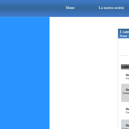
Home
La nostra società
I cam
Home
cale
Do
Com
Do
Comuna
Do
Com
Do
Campo p