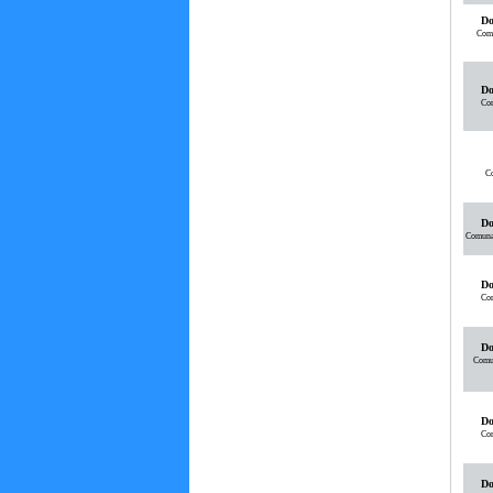
Do
Comu
Do
Com
Co
Do
Comunal
Do
Com
Do
Comun
Do
Com
Do