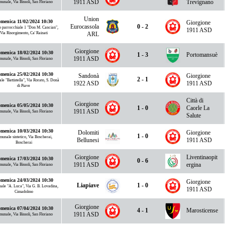
1911 ASD
Trevignano
unale, Via Bissoli, San Floriano
Union
menica 11/02/2024 10:30
Giorgione
Eurocassola
0 - 2
 parrocchiale 1 "Don M. Cancian",
1911 ASD
Via Risorgimento, Ca' Rainati
ARL
Giorgione
menica 18/02/2024 10:30
1 - 3
Portomansuè
1911 ASD
unale, Via Bissoli, San Floriano
menica 25/02/2024 10:30
Sandonà
Giorgione
2 - 1
e "Battistella", Via Rorato, S. Donà
1922 ASD
1911 ASD
di Piave
Città di
Giorgione
menica 05/05/2024 10:30
1 - 0
Caorle La
1911 ASD
unale, Via Bissoli, San Floriano
Salute
menica 10/03/2024 10:30
Dolomiti
Giorgione
1 - 0
munale sintetico, Via Boscherai,
Bellunesi
1911 ASD
Boscherai
Giorgione
Liventinaopit
menica 17/03/2024 10:30
0 - 6
1911 ASD
ergina
unale, Via Bissoli, San Floriano
menica 24/03/2024 10:30
Giorgione
Liapiave
1 - 0
le "A. Luca", Via G. B. Lovadina,
1911 ASD
Cimadolmo
Giorgione
menica 07/04/2024 10:30
4 - 1
Marosticense
1911 ASD
unale, Via Bissoli, San Floriano