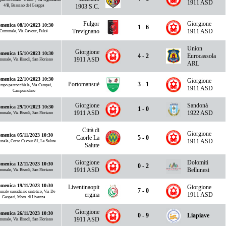
1911 ASD
4/B, Bassano del Grappa
1903 S.C.
Fulgor
Giorgione
menica 08/10/2023 10:30
1 - 6
Trevignano
1911 ASD
Comunale, Via Cavour, Falzè
Union
Giorgione
menica 15/10/2023 10:30
4 - 2
Eurocassola
1911 ASD
unale, Via Bissoli, San Floriano
ARL
menica 22/10/2023 10:30
Giorgione
Portomansuè
3 - 1
mpo parrocchiale, Via Campei,
1911 ASD
Campomolino
Giorgione
Sandonà
menica 29/10/2023 10:30
1 - 0
1911 ASD
1922 ASD
unale, Via Bissoli, San Floriano
Città di
Giorgione
menica 05/11/2023 10:30
Caorle La
5 - 0
1911 ASD
nale, Corso Cavour 81, La Salute
Salute
Giorgione
Dolomiti
menica 12/11/2023 10:30
0 - 2
1911 ASD
Bellunesi
unale, Via Bissoli, San Floriano
menica 19/11/2023 10:30
Liventinaopit
Giorgione
7 - 0
nale sussidiario sintetico, Via De
ergina
1911 ASD
Gasperi, Motta di Livenza
Giorgione
menica 26/11/2023 10:30
0 - 9
Liapiave
1911 ASD
unale, Via Bissoli, San Floriano