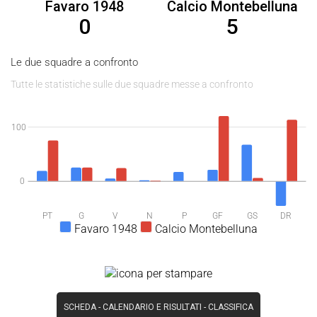
Favaro 1948
Calcio Montebelluna
0
5
Le due squadre a confronto
Tutte le statistiche sulle due squadre messe a confronto
100
0
PT
G
V
N
P
GF
GS
DR
Favaro 1948
Calcio Montebelluna
SCHEDA
-
CALENDARIO E RISULTATI
-
CLASSIFICA