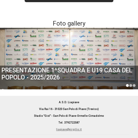
Foto gallery
PRESENTAZIONE 1^SQUADRA E U19 CASA DEL
POPOLO - 2025/2026
Generiche
A.S.D. Liapiave
Via Rai 16 - 31020 San Polo di Piave (Treviso)
Stadio "Giol" - San Polo di Piave-Ormelle-Cimadolmo
Tel. 3792722587
liapiave@virgilio.it