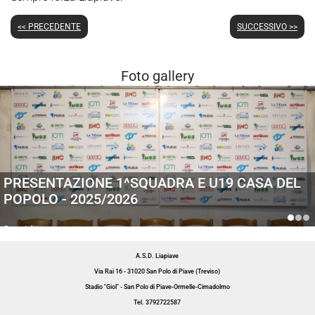
<< PRECEDENTE
SUCCESSIVO >>
Foto gallery
PRESENTAZIONE 1^SQUADRA E U19 CASA DEL
POPOLO - 2025/2026
Generiche
A.S.D. Liapiave
Via Rai 16 - 31020 San Polo di Piave (Treviso)
Stadio "Giol" - San Polo di Piave-Ormelle-Cimadolmo
Tel. 3792722587