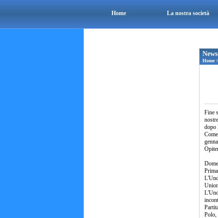
Home
La nostra società
News
Home
Fine s
nostre
dopo l
Come 
gennai
Opite
Domen
Prima
L'Und
Union
L'Und
incont
Partit
Polo, 