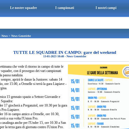
Le nostre squadre
I campionati
I nostri campi
>
News
>
News Generiche
TUTTE LE SQUADRE IN CAMPO: gare del weekend
13-01-2023 10:40
-
News Generiche
ettimana che vede il ritorno in campo di tutte le
 squadre, con il proseguo dei vari campionati
a pausa natalizia.
sempre, aprirà le danze la Juniores: sabato 14
o, ore 15.00, a Ormelle si terrà la gara Liapiave -
rgina.
ica 15 gennaio spazio a Settore Giovanile e
 Squadra:
er 17 giocherà a Preganziol, ore 10.30 per la gara
 Pro-Liapiave.
er 16 in campo amico a Ormelle, ore 10.30,
rerà a sua volta l'Union Pro.
a casalinga anche per l'Under 15, ore 10.30 a San
per la terza gara di giornata contro l'Union Pro.