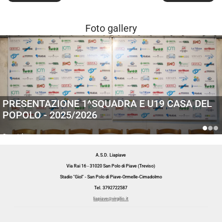
Foto gallery
PRESENTAZIONE 1^SQUADRA E U19 CASA DEL
POPOLO - 2025/2026
Generiche
A.S.D. Liapiave
Via Rai 16 - 31020 San Polo di Piave (Treviso)
Stadio "Giol" - San Polo di Piave-Ormelle-Cimadolmo
Tel. 3792722587
liapiave@virgilio.it