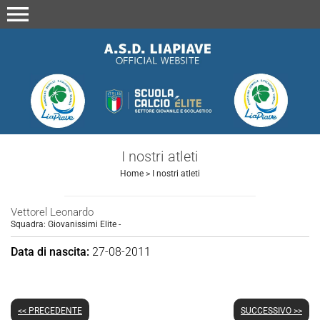
menu
I nostri atleti
Home
>
I nostri atleti
Vettorel Leonardo
Squadra:
Giovanissimi Elite
-
Data di nascita:
27-08-2011
<< PRECEDENTE
SUCCESSIVO >>