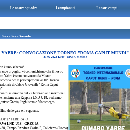
Le nostre squadre
I campionati
I nostri campi
>
News
>
News Generiche
YABRE: CONVOCAZIONE TORNEO "ROMA CAPUT MUNDI"
23-02-2023 12:09
-
News Generiche
on è uno scherzo!
rande orgoglio, vi comunichiamo che il nostro
o Yabre è stato convocato da Mister
ichedda per la partecipazione al 16° Torneo
nazionale di Calcio Giovanile "Roma Caput
i".
contri si terranno dal 27 febbraio al 3 marzo nel
 e, assieme alla Rapp.va LND U18, vedranno
goniste Grecia, Inghilterra e Montenegro.
ellino delle gare è il seguente:
DI' 27 FEBBRAIO
.VA LND U18 - GRECIA
4.30, Campo "Andrea Caslini", Colleferro (Roma)