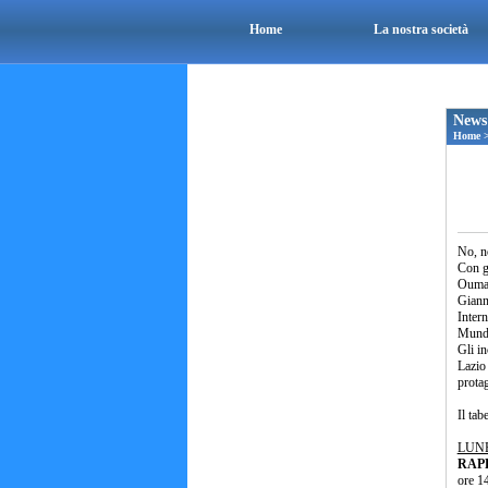
Home
La nostra società
News
Home
No, n
Con g
Oumar
Giann
Inter
Mund
Gli in
Lazio
prota
Il tab
LUNE
RAPP
ore 1