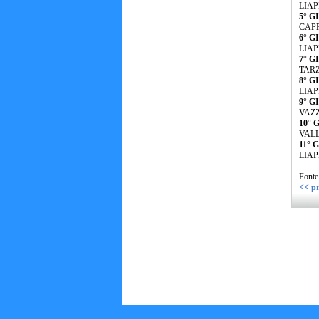
LIAP
5° G
CAPP
6° G
LIAP
7° G
TARZ
8° G
LIAP
9° G
VAZZ
10° G
VALL
11° G
LIAP
Fonte
<< pr