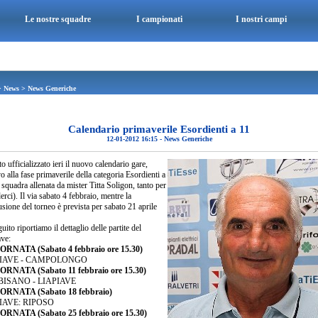
Le nostre squadre
I campionati
I nostri campi
>
News
>
News Generiche
Calendario primaverile Esordienti a 11
12-01-2012 16:15
-
News Generiche
to ufficializzato ieri il nuovo calendario gare,
vo alla fase primaverile della categoria Esordienti a
 squadra allenata da mister Titta Soligon, tanto per
erci). Il via sabato 4 febbraio, mentre la
sione del torneo è prevista per sabato 21 aprile
uito riportiamo il dettaglio delle partite del
ave:
ORNATA (Sabato 4 febbraio ore 15.30)
PIAVE - CAMPOLONGO
ORNATA (Sabato 11 febbraio ore 15.30)
ISANO - LIAPIAVE
IORNATA (Sabato 18 febbraio)
IAVE: RIPOSO
ORNATA (Sabato 25 febbraio ore 15.30)