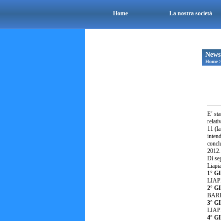
Home
La nostra società
News
Home
E´ sta
relati
11 (la
intend
conclu
2012.
Di seg
Liapi
1° GI
LIA
2° GI
BARB
3° G
LIAP
4° GI