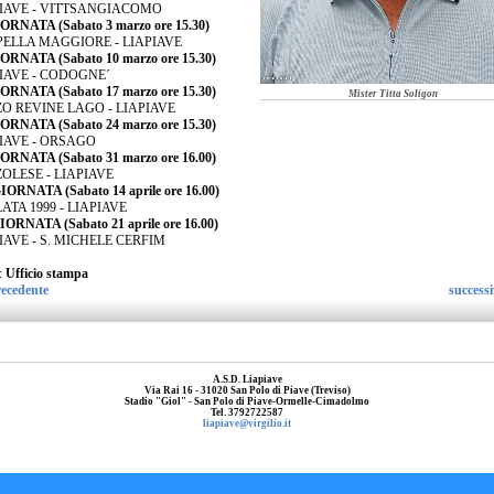
IAVE - VITTSANGIACOMO
IORNATA (Sabato 3 marzo ore 15.30)
ELLA MAGGIORE - LIAPIAVE
IORNATA (Sabato 10 marzo ore 15.30)
IAVE - CODOGNE´
IORNATA (Sabato 17 marzo ore 15.30)
Mister Titta Soligon
O REVINE LAGO - LIAPIAVE
IORNATA (Sabato 24 marzo ore 15.30)
IAVE - ORSAGO
IORNATA (Sabato 31 marzo ore 16.00)
OLESE - LIAPIAVE
IORNATA (Sabato 14 aprile ore 16.00)
ATA 1999 - LIAPIAVE
IORNATA (Sabato 21 aprile ore 16.00)
IAVE - S. MICHELE CERFIM
:
Ufficio stampa
ecedente
success
A.S.D. Liapiave
Via Rai 16 - 31020 San Polo di Piave (Treviso)
Stadio "Giol" - San Polo di Piave-Ormelle-Cimadolmo
Tel. 3792722587
liapiave@virgilio.it