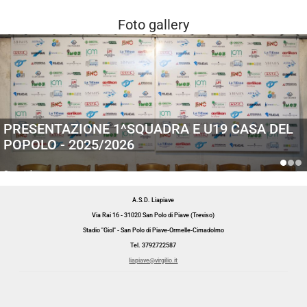
Foto gallery
PRESENTAZIONE 1^SQUADRA E U19 CASA DEL
POPOLO - 2025/2026
Generiche
A.S.D. Liapiave
Via Rai 16 - 31020 San Polo di Piave (Treviso)
Stadio "Giol" - San Polo di Piave-Ormelle-Cimadolmo
Tel. 3792722587
liapiave@virgilio.it