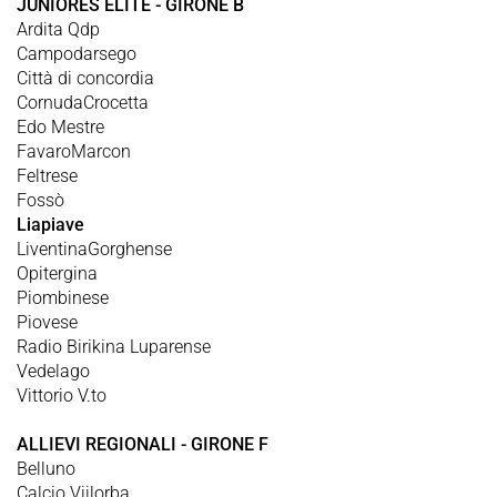
JUNIORES ELITE - GIRONE B
Ardita Qdp
Campodarsego
Città di concordia
CornudaCrocetta
Edo Mestre
FavaroMarcon
Feltrese
Fossò
Liapiave
LiventinaGorghense
Opitergina
Piombinese
Piovese
Radio Birikina Luparense
Vedelago
Vittorio V.to
ALLIEVI REGIONALI - GIRONE F
Belluno
Calcio Viilorba