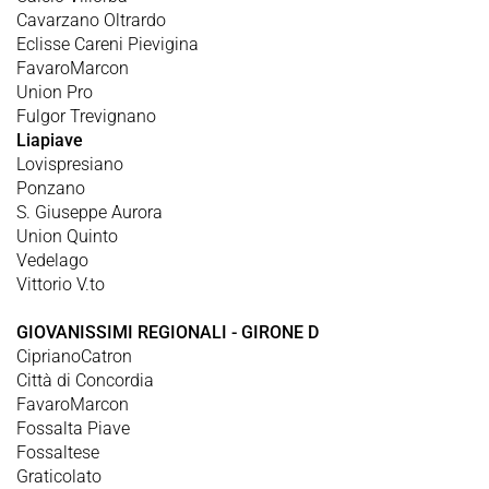
Cavarzano Oltrardo
Eclisse Careni Pievigina
FavaroMarcon
Union Pro
Fulgor Trevignano
Liapiave
Lovispresiano
Ponzano
S. Giuseppe Aurora
Union Quinto
Vedelago
Vittorio V.to
GIOVANISSIMI REGIONALI - GIRONE D
CiprianoCatron
Città di Concordia
FavaroMarcon
Fossalta Piave
Fossaltese
Graticolato