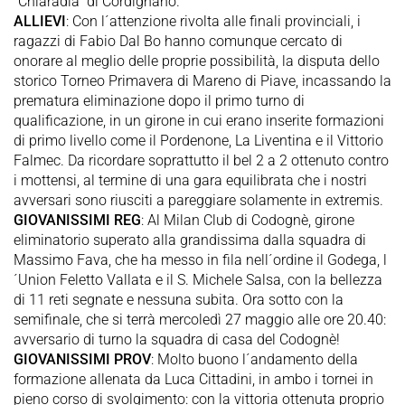
"Chiaradia" di Cordignano.
ALLIEVI
: Con l´attenzione rivolta alle finali provinciali, i
ragazzi di Fabio Dal Bo hanno comunque cercato di
onorare al meglio delle proprie possibilità, la disputa dello
storico Torneo Primavera di Mareno di Piave, incassando la
prematura eliminazione dopo il primo turno di
qualificazione, in un girone in cui erano inserite formazioni
di primo livello come il Pordenone, La Liventina e il Vittorio
Falmec. Da ricordare soprattutto il bel 2 a 2 ottenuto contro
i mottensi, al termine di una gara equilibrata che i nostri
avversari sono riusciti a pareggiare solamente in extremis.
GIOVANISSIMI REG
: Al Milan Club di Codognè, girone
eliminatorio superato alla grandissima dalla squadra di
Massimo Fava, che ha messo in fila nell´ordine il Godega, l
´Union Feletto Vallata e il S. Michele Salsa, con la bellezza
di 11 reti segnate e nessuna subita. Ora sotto con la
semifinale, che si terrà mercoledì 27 maggio alle ore 20.40:
avversario di turno la squadra di casa del Codognè!
GIOVANISSIMI PROV
: Molto buono l´andamento della
formazione allenata da Luca Cittadini, in ambo i tornei in
pieno corso di svolgimento: con la vittoria ottenuta proprio