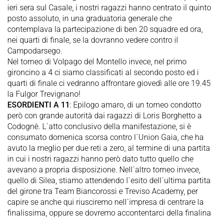
ieri sera sul Casale, i nostri ragazzi hanno centrato il quinto
posto assoluto, in una graduatoria generale che
contemplava la partecipazione di ben 20 squadre ed ora,
nei quarti di finale, se la dovranno vedere contro il
Campodarsego.
Nel torneo di Volpago del Montello invece, nel primo
gironcino a 4 ci siamo classificati al secondo posto ed i
quarti di finale ci vedranno affrontare giovedì alle ore 19.45
la Fulgor Trevignano!
ESORDIENTI A 11
: Epilogo amaro, di un torneo condotto
però con grande autorità dai ragazzi di Loris Borghetto a
Codognè. L´atto conclusivo della manifestazione, si è
consumato domenica scorsa contro l´Union Gaia, che ha
avuto la meglio per due reti a zero, al termine di una partita
in cui i nostri ragazzi hanno però dato tutto quello che
avevano a propria disposizione. Nell´altro torneo invece,
quello di Silea, stiamo attendendo l´esito dell´ultima partita
del girone tra Team Biancorossi e Treviso Academy, per
capire se anche qui riusciremo nell´impresa di centrare la
finalissima, oppure se dovremo accontentarci della finalina