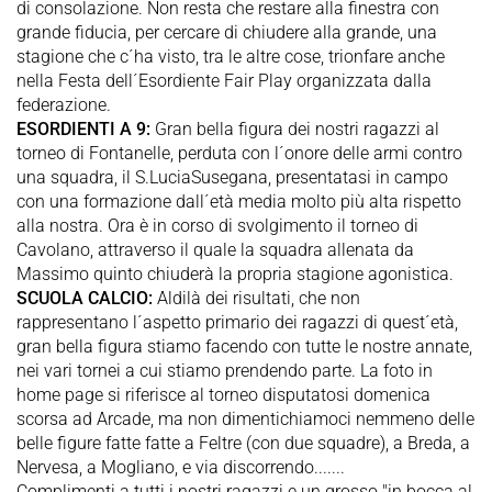
di consolazione. Non resta che restare alla finestra con
grande fiducia, per cercare di chiudere alla grande, una
stagione che c´ha visto, tra le altre cose, trionfare anche
nella Festa dell´Esordiente Fair Play organizzata dalla
federazione.
ESORDIENTI A 9:
Gran bella figura dei nostri ragazzi al
torneo di Fontanelle, perduta con l´onore delle armi contro
una squadra, il S.LuciaSusegana, presentatasi in campo
con una formazione dall´età media molto più alta rispetto
alla nostra. Ora è in corso di svolgimento il torneo di
Cavolano, attraverso il quale la squadra allenata da
Massimo quinto chiuderà la propria stagione agonistica.
SCUOLA CALCIO:
Aldilà dei risultati, che non
rappresentano l´aspetto primario dei ragazzi di quest´età,
gran bella figura stiamo facendo con tutte le nostre annate,
nei vari tornei a cui stiamo prendendo parte. La foto in
home page si riferisce al torneo disputatosi domenica
scorsa ad Arcade, ma non dimentichiamoci nemmeno delle
belle figure fatte fatte a Feltre (con due squadre), a Breda, a
Nervesa, a Mogliano, e via discorrendo.......
Complimenti a tutti i nostri ragazzi e un grosso "in bocca al