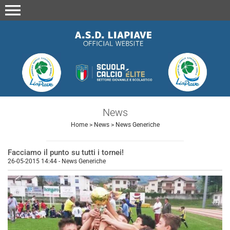
menu
News
Home
>
News
>
News Generiche
Facciamo il punto su tutti i tornei!
26-05-2015 14:44
-
News Generiche