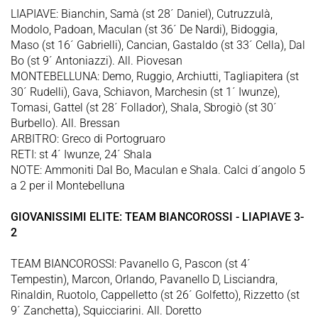
LIAPIAVE: Bianchin, Samà (st 28´ Daniel), Cutruzzulà,
Modolo, Padoan, Maculan (st 36´ De Nardi), Bidoggia,
Maso (st 16´ Gabrielli), Cancian, Gastaldo (st 33´ Cella), Dal
Bo (st 9´ Antoniazzi). All. Piovesan
MONTEBELLUNA: Demo, Ruggio, Archiutti, Tagliapitera (st
30´ Rudelli), Gava, Schiavon, Marchesin (st 1´ Iwunze),
Tomasi, Gattel (st 28´ Follador), Shala, Sbrogiò (st 30´
Burbello). All. Bressan
ARBITRO: Greco di Portogruaro
RETI: st 4´ Iwunze, 24´ Shala
NOTE: Ammoniti Dal Bo, Maculan e Shala. Calci d´angolo 5
a 2 per il Montebelluna
GIOVANISSIMI ELITE: TEAM BIANCOROSSI - LIAPIAVE 3-
2
TEAM BIANCOROSSI: Pavanello G, Pascon (st 4´
Tempestin), Marcon, Orlando, Pavanello D, Lisciandra,
Rinaldin, Ruotolo, Cappelletto (st 26´ Golfetto), Rizzetto (st
9´ Zanchetta), Squicciarini. All. Doretto