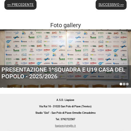
<< PRECEDENTE
SUCCESSIVO >>
Foto gallery
PRESENTAZIONE 1^SQUADRA E U19 CASA DEL
POPOLO - 2025/2026
Generiche
A.S.D. Liapiave
Via Rai 16 - 31020 San Polo di Piave (Treviso)
Stadio "Giol" - San Polo di Piave-Ormelle-Cimadolmo
Tel. 3792722587
liapiave@virgilio.it