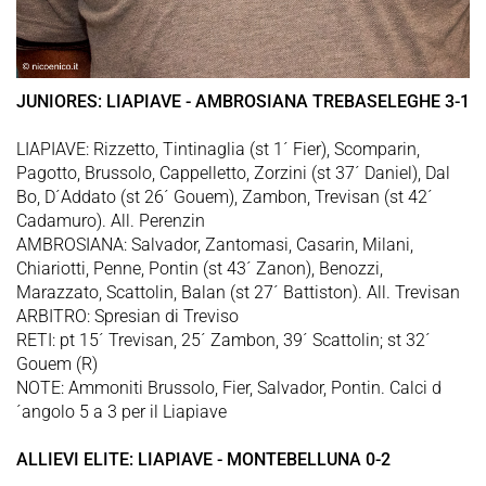
JUNIORES: LIAPIAVE - AMBROSIANA TREBASELEGHE 3-1
LIAPIAVE: Rizzetto, Tintinaglia (st 1´ Fier), Scomparin,
Pagotto, Brussolo, Cappelletto, Zorzini (st 37´ Daniel), Dal
Bo, D´Addato (st 26´ Gouem), Zambon, Trevisan (st 42´
Cadamuro). All. Perenzin
AMBROSIANA: Salvador, Zantomasi, Casarin, Milani,
Chiariotti, Penne, Pontin (st 43´ Zanon), Benozzi,
Marazzato, Scattolin, Balan (st 27´ Battiston). All. Trevisan
ARBITRO: Spresian di Treviso
RETI: pt 15´ Trevisan, 25´ Zambon, 39´ Scattolin; st 32´
Gouem (R)
NOTE: Ammoniti Brussolo, Fier, Salvador, Pontin. Calci d
´angolo 5 a 3 per il Liapiave
ALLIEVI ELITE: LIAPIAVE - MONTEBELLUNA 0-2