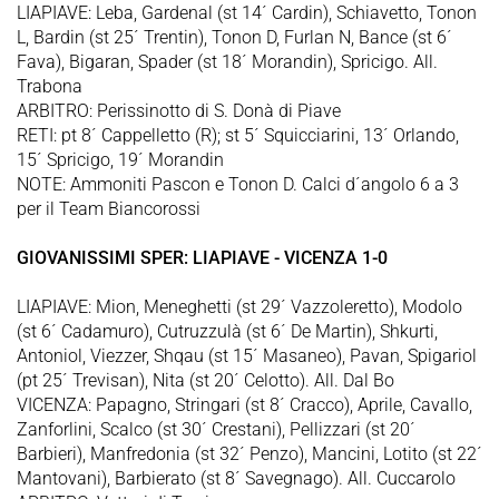
LIAPIAVE: Leba, Gardenal (st 14´ Cardin), Schiavetto, Tonon
L, Bardin (st 25´ Trentin), Tonon D, Furlan N, Bance (st 6´
Fava), Bigaran, Spader (st 18´ Morandin), Spricigo. All.
Trabona
ARBITRO: Perissinotto di S. Donà di Piave
RETI: pt 8´ Cappelletto (R); st 5´ Squicciarini, 13´ Orlando,
15´ Spricigo, 19´ Morandin
NOTE: Ammoniti Pascon e Tonon D. Calci d´angolo 6 a 3
per il Team Biancorossi
GIOVANISSIMI SPER: LIAPIAVE - VICENZA 1-0
LIAPIAVE: Mion, Meneghetti (st 29´ Vazzoleretto), Modolo
(st 6´ Cadamuro), Cutruzzulà (st 6´ De Martin), Shkurti,
Antoniol, Viezzer, Shqau (st 15´ Masaneo), Pavan, Spigariol
(pt 25´ Trevisan), Nita (st 20´ Celotto). All. Dal Bo
VICENZA: Papagno, Stringari (st 8´ Cracco), Aprile, Cavallo,
Zanforlini, Scalco (st 30´ Crestani), Pellizzari (st 20´
Barbieri), Manfredonia (st 32´ Penzo), Mancini, Lotito (st 22´
Mantovani), Barbierato (st 8´ Savegnago). All. Cuccarolo