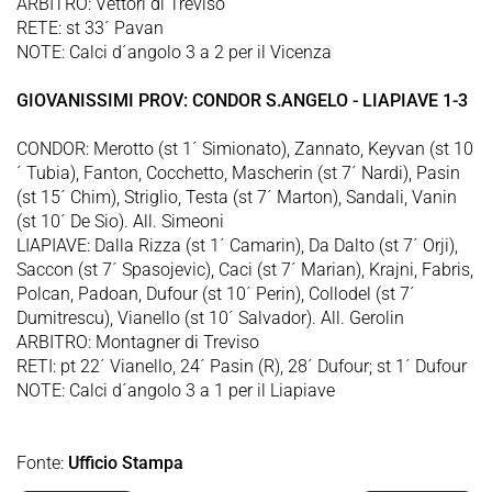
ARBITRO: Vettori di Treviso
RETE: st 33´ Pavan
NOTE: Calci d´angolo 3 a 2 per il Vicenza
GIOVANISSIMI PROV: CONDOR S.ANGELO - LIAPIAVE 1-3
CONDOR: Merotto (st 1´ Simionato), Zannato, Keyvan (st 10
´ Tubia), Fanton, Cocchetto, Mascherin (st 7´ Nardi), Pasin
(st 15´ Chim), Striglio, Testa (st 7´ Marton), Sandali, Vanin
(st 10´ De Sio). All. Simeoni
LIAPIAVE: Dalla Rizza (st 1´ Camarin), Da Dalto (st 7´ Orji),
Saccon (st 7´ Spasojevic), Caci (st 7´ Marian), Krajni, Fabris,
Polcan, Padoan, Dufour (st 10´ Perin), Collodel (st 7´
Dumitrescu), Vianello (st 10´ Salvador). All. Gerolin
ARBITRO: Montagner di Treviso
RETI: pt 22´ Vianello, 24´ Pasin (R), 28´ Dufour; st 1´ Dufour
NOTE: Calci d´angolo 3 a 1 per il Liapiave
Fonte:
Ufficio Stampa