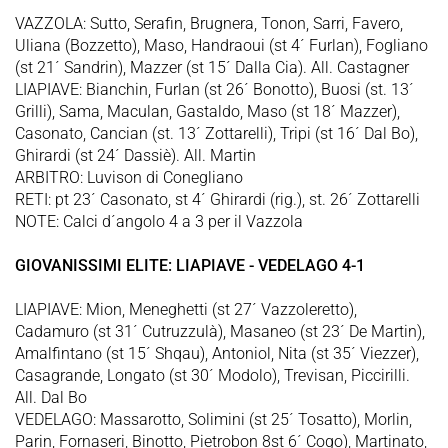
VAZZOLA: Sutto, Serafin, Brugnera, Tonon, Sarri, Favero,
Uliana (Bozzetto), Maso, Handraoui (st 4´ Furlan), Fogliano
(st 21´ Sandrin), Mazzer (st 15´ Dalla Cia). All. Castagner
LIAPIAVE: Bianchin, Furlan (st 26´ Bonotto), Buosi (st. 13´
Grilli), Sama, Maculan, Gastaldo, Maso (st 18´ Mazzer),
Casonato, Cancian (st. 13´ Zottarelli), Tripi (st 16´ Dal Bo),
Ghirardi (st 24´ Dassiè). All. Martin
ARBITRO: Luvison di Conegliano
RETI: pt 23´ Casonato, st 4´ Ghirardi (rig.), st. 26´ Zottarelli
NOTE: Calci d´angolo 4 a 3 per il Vazzola
GIOVANISSIMI ELITE: LIAPIAVE - VEDELAGO 4-1
LIAPIAVE: Mion, Meneghetti (st 27´ Vazzoleretto),
Cadamuro (st 31´ Cutruzzulà), Masaneo (st 23´ De Martin),
Amalfintano (st 15´ Shqau), Antoniol, Nita (st 35´ Viezzer),
Casagrande, Longato (st 30´ Modolo), Trevisan, Piccirilli.
All. Dal Bo
VEDELAGO: Massarotto, Solimini (st 25´ Tosatto), Morlin,
Parin, Fornaseri, Binotto, Pietrobon 8st 6´ Cogo), Martinato,