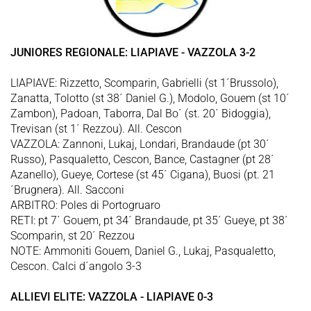
JUNIORES REGIONALE: LIAPIAVE - VAZZOLA 3-2
LIAPIAVE: Rizzetto, Scomparin, Gabrielli (st 1´Brussolo),
Zanatta, Tolotto (st 38´ Daniel G.), Modolo, Gouem (st 10´
Zambon), Padoan, Taborra, Dal Bo´ (st. 20´ Bidoggia),
Trevisan (st 1´ Rezzou). All. Cescon
VAZZOLA: Zannoni, Lukaj, Londari, Brandaude (pt 30´
Russo), Pasqualetto, Cescon, Bance, Castagner (pt 28´
Azanello), Gueye, Cortese (st 45´ Cigana), Buosi (pt. 21
´Brugnera). All. Sacconi
ARBITRO: Poles di Portogruaro
RETI: pt 7´ Gouem, pt 34´ Brandaude, pt 35´ Gueye, pt 38´
Scomparin, st 20´ Rezzou
NOTE: Ammoniti Gouem, Daniel G., Lukaj, Pasqualetto,
Cescon. Calci d´angolo 3-3
ALLIEVI ELITE: VAZZOLA - LIAPIAVE 0-3