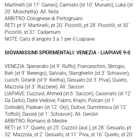
Martinelli (st 17´ Ganeo), Carniato (st 10´ Munato), Luka (st
20´ Moschetta). All. Nola
ARBITRO: Colognese di Portogruaro
RETI: pt 9´ Martinelli, pt 20´ Piccirilli, pt 28´ Piccirilli, st 30´
Piccirilli, st 31´ Cadamuro
NOTE: Calci d´angolo 3 a 1 per il Liapiave
GIOVANISSIMI SPERIMENTALI: VENEZIA - LIAPIAVE 9-0
VENEZIA: Sperandio (st 9´ Ruffo), Franceschini, Sbrogio,
Bah (st 9´ Berengo), Salviato, Stangherlin (st 3´ Schiavon),
Lucich, Girardi (st 9´ Keitha), Gesuato (st 3´ Piva), Quieto,
Mazzola (st 3´ Ruzzene). All. Saccon
LIAPIAVE: Cuzzuol, Ahmed (st 6´ Saccon), Casonato (st 12´
Da Dalto), Dalle Vedove, Fabris, Krajni, Polcan (st 1´
Collodel), Padoan (st 12´ Orji), Dufour, Dumitrescu (st 12´
Toffoli), Dassiè (st 1´ Schiavon). All. Gerolin
ARBITRO: Romano di Mestre
RETI: pt 17´ Quieto, pt 25´ Cuzziol (aut.), pt 28´ Gesuato, pt
32´ Mazzola, st 2´ Gesuato, st 11´ Piva, st 16´ Quieto, st 20´