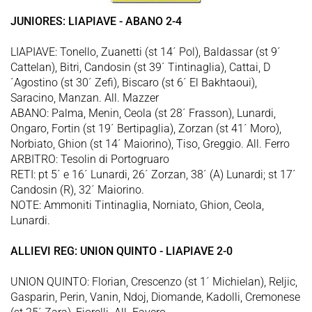
JUNIORES: LIAPIAVE - ABANO 2-4
LIAPIAVE: Tonello, Zuanetti (st 14´ Pol), Baldassar (st 9´
Cattelan), Bitri, Candosin (st 39´ Tintinaglia), Cattai, D
´Agostino (st 30´ Zefi), Biscaro (st 6´ El Bakhtaoui),
Saracino, Manzan. All. Mazzer
ABANO: Palma, Menin, Ceola (st 28´ Frasson), Lunardi,
Ongaro, Fortin (st 19´ Bertipaglia), Zorzan (st 41´ Moro),
Norbiato, Ghion (st 14´ Maiorino), Tiso, Greggio. All. Ferro
ARBITRO: Tesolin di Portogruaro
RETI: pt 5´ e 16´ Lunardi, 26´ Zorzan, 38´ (A) Lunardi; st 17´
Candosin (R), 32´ Maiorino.
NOTE: Ammoniti Tintinaglia, Norniato, Ghion, Ceola,
Lunardi.
ALLIEVI REG: UNION QUINTO - LIAPIAVE 2-0
UNION QUINTO: Florian, Crescenzo (st 1´ Michielan), Reljic,
Gasparin, Perin, Vanin, Ndoj, Diomande, Kadolli, Cremonese