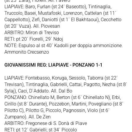
(st 25´ Zara), Fiorelli. All. Favero
LIAPIAVE: Baro, Furlan (st 24´ Baseotto), Tintinaglia,
Truccolo, Basei, Mustafoski, Lorenzon, Cattelan (st 11´
Cappellotto), Zefi, Daniotti (st 1´ El Bakhtaoui), Cecchetto
(st 20´ Vuza). All. Piovesan
ARBITRO: Miron di Treviso
RETI: pt 20´ Fiorelli, 29´ Ndoj
NOTE: Espulso al st 40´ Kadolli per doppia ammonizione.
Ammonito Crecsenzo
GIOVANISSIMI REG: LIAPIAVE - PONZANO 1-1
LIAPIAVE: Fontebasso, Koruga, Sessolo, Taborra (st 22´
Trevisan), Tintinaglia, Gabrielli, Cattai, Pagotto, Nezha (st 8´
Sylaj), Caci, D´Addato. All. Dal Bo
PONZANO: Chinellato M, Berton (st 6´ Chinellato N), Erbi,
Cirillo (st 8´ Durante), Pozzebon, Martini, Povegliano (st 8´
Pilotto C), Pilotto G, Piccolo, Pagnossin, Violo (st 6´
Zumpano). All. De Zen
ARBITRO: Fregonese di S. Donà di Piave
RETI: pt 12´ Gabrielli; st 34´ Piccolo