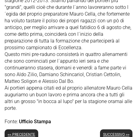
stagione 2012-2013. Stiamo parlando dei portieri più
"grandi", quelli cioè che durante l´anno lavoreranno sotto l
´egida del proprio preparatore Mauro Cella, che fortemente
ha voluto tastare il polso dei propri ragazzi con un pò di
anticipo, per meglio arrivare a quel fatidico 6 di agosto che,
come detto prima, coinciderà con l´inizio della
preparazione di tutta la formazione che parteciperà al
prossimo campionato di Eccellenza.
Questo mini pre-raduno consisterà in quattro allenamenti
che sono cominciati per l´appunto ieri sera e che
continueranno stasera, domani e venerdì: a farne parte vi
sono Aldo Zilio, Damiano Schincariol, Cristian Cettolin,
Matteo Soligon e Alessio Dal Bo.
Ai portieri appena citati ed al proprio allenatore Mauro Cella
auguriamo un buon lavoro e prima ancora che a tutti gli
altri un grosso "in bocca al lupo" per la stagione oramai alle
porte.
Fonte:
Ufficio Stampa
<< PRECEDENTE
SUCCESSIVO >>