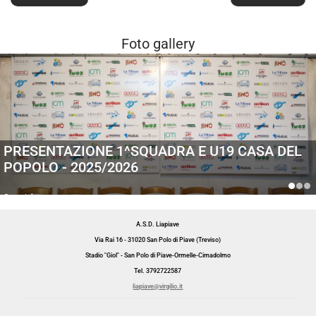
Foto gallery
PRESENTAZIONE 1^SQUADRA E U19 CASA DEL
POPOLO - 2025/2026
Generiche
A.S.D. Liapiave
Via Rai 16 - 31020 San Polo di Piave (Treviso)
Stadio "Giol" - San Polo di Piave-Ormelle-Cimadolmo
Tel. 3792722587
liapiave@virgilio.it