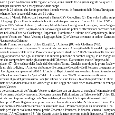
ale. Questo ha dato vita, nella regione Veneto, a una iniziale fase a gironi seguita dai quarti e
nali per chiudersi con l’assegnazione della coppa.
meri le 24 edizioni che hanno preceduto l’attuale vetrina, le formazioni della Marca Trevigiana
 e hanno fatto la parte del leone con 11 trofei.
ecorati: il Vittorio Falmec con 3 successi e Union CSV-Conegliano (2). Due volte è salito sul 
 il Legnago (VR). Ecco la vetrina delle vittorie divisa per province: Treviso 11: Union CSV e
liano 1905, Vittorio Falmec (3 edizioni), Montebelluna, Cordignano, Opitergina, Ponte/Salgare
di Piave e Lia Piave. La provincia di Padova segue con un poker di affermazioni corredate dall
nza nell’albo d’oro da: Casalserugo, Luparense, Piombinese e l’ultimo del Campodarsego. In te
seguono Verona con Virtus Vecomp e Legnago Salus (2) e Vicenza che mette in ordine: Camisan
Vicenza e ArziChiampo.
ittoria l’hanno conseguita l’Union Ripa (BL), l’Arianese (RO) e la Clodiense (VE).
venticinque edizioni disputate c’è parecchio da raccontare. Alla vigilia della finale del 3 gennaio
nata la nuova scalata del Lia Piave che in coppa fece strada nel 2008/9 eliminato nella fase naz
ggia (vittorioso con i gol di Fantina e la superba punizione di bomber Zugna), in un triangolar
eto che comprendeva anche gli altoatesini dell´Obermais. Da ricordare inoltre l’impresa del
liano ’97-’98 e escluso dalla finale dal Moncalieri Torino. Qualche anno dopo la prima finale v
da un club rodigino, l’Arianese dei bomber Bertipaglia e Crepaldi vide il Ponzano protagonista 
e. Cordignano campione nel 2000-1. L’undici di Bepi Donadel venne escluso in ambito nazional
a PN e Comano Terme. La “prima” del S. Lucia di Piave ’92-’93 si arenò in semifinale a
vecchia al gol del giovanissimo Pane (un allievo del club laziale). In ambito padovano l’ultima
nata riuscì dodici anni a fa al Casalserugo di mr. Poggi che trovò disco rosso davanti al Veneg
iore (Varese).
e percorsi nazionali del Vittorio Veneto va ricordato con un pizzico di nostalgia l’eliminazione d
8 per mano della Civitanovese. Di recente va citata l’eliminazione dal Triveneto dell’ Union Ri
ato da una cinquina casalinga dalla Sandanielese; due edizioni fa lo splendido assolo dell’
hiampo di Paolo Beggio che al primo esame si lasciò alle spalle Mori S. Stefano e Chions. Poi 
esa contro la Pro Settimo Eureka e in semifinale solo il Ponsacco tarpò le ali ai vicentini. Una
nale però che si rivelò una manna, perché Casarano e Ponsacco, le finaliste, vinsero il campiona
enza. L’ ArziChiampo e il S. Vito Catania uscite da terze poterono quindi disputare al “Buozzi”