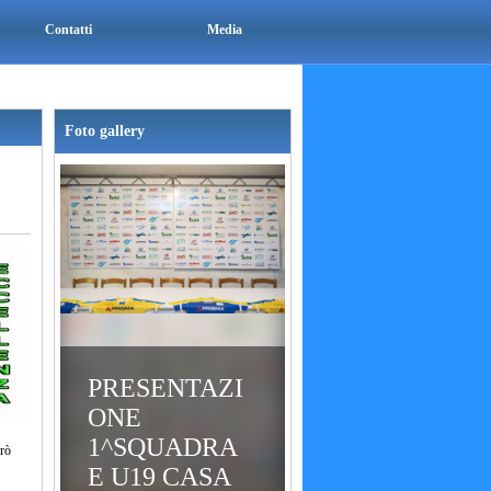
Contatti
Media
Foto gallery
PRESENTAZI
ONE
1^SQUADRA
erò
E U19 CASA