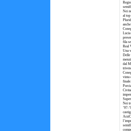
Region
semifi
Nei nu
al top
Plurid
anche
Coneg
Lucia 
prese
fila 
Real 
Una v
Delle 
menzio
dal Mu
triven
Coneg
vinta 
final
Porci
Civita
impen
Super
Nei tr
’97-’9
castig
ArziC
l’impr
semifi
compet