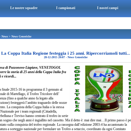
Le nostre squadre
I campionati
I nostri campi
>
News
>
News Generiche
La Coppa Italia Regione festeggia i 25 anni. Ripercorriamoli tutti...
28-12-2015 20:07
-
News Generiche
tesa di Pozzonovo-Liapiave, VENETOGOL
orre la storia di 25 anni della Coppa Italia fra
i e ricordi...
a finale 2015-16 in programma il 3 gennaio al
le di Martellago, il Trofeo Tricolore dell’
enza (fino a qualche anno fa legato alla
zione) festeggerà l’ambito traguardo delle nozze
nto. La conquista della Coppa Italia o la stessa
 Nazionale per i team regionali (Cittadella,
elluna e Treviso hanno centrato il trofeo in serie
n sogno che negli anni è ingiallito nel cassetto. Ma il detto è: mai dire mai…Il primo passo è p
iato sulla conquista del trofeo regionale. La rassegna dall’edizione 2003-4 ha accantonato la
atura a sorteggio nazionale per formulare un Trofeo a setaccio, coordinato da ogni Comitato