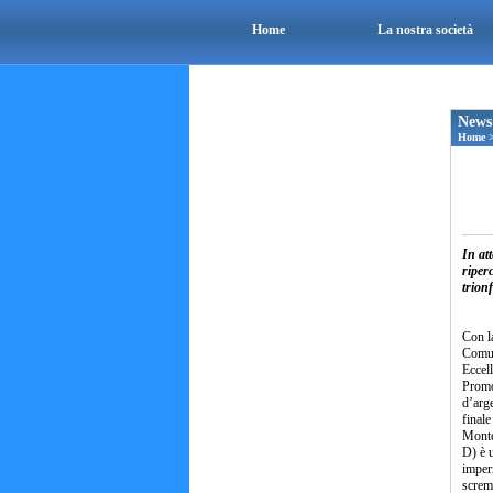
Home
La nostra società
News
Home
In at
riperc
trionf
Con l
Comuna
Eccell
Promo
d’arge
finale
Monteb
D) è u
impern
screm