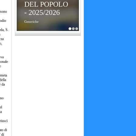
DEL POPOLO
- 2025/2026
 sono
podio
Generiche
da, S.
a
rza
o,
 va
ionale
e
eneta
della
e da
ono
el
pa
riuscì
to di
 di