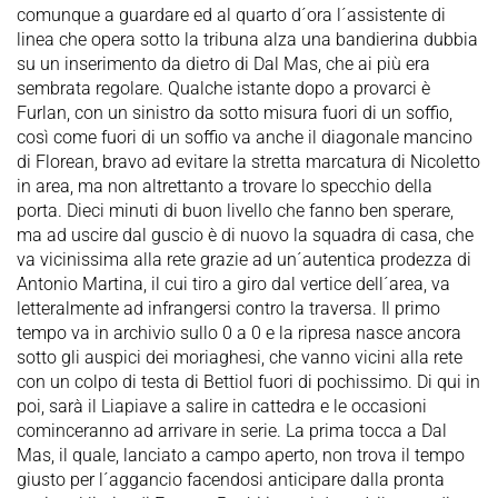
comunque a guardare ed al quarto d´ora l´assistente di
linea che opera sotto la tribuna alza una bandierina dubbia
su un inserimento da dietro di Dal Mas, che ai più era
sembrata regolare. Qualche istante dopo a provarci è
Furlan, con un sinistro da sotto misura fuori di un soffio,
così come fuori di un soffio va anche il diagonale mancino
di Florean, bravo ad evitare la stretta marcatura di Nicoletto
in area, ma non altrettanto a trovare lo specchio della
porta. Dieci minuti di buon livello che fanno ben sperare,
ma ad uscire dal guscio è di nuovo la squadra di casa, che
va vicinissima alla rete grazie ad un´autentica prodezza di
Antonio Martina, il cui tiro a giro dal vertice dell´area, va
letteralmente ad infrangersi contro la traversa. Il primo
tempo va in archivio sullo 0 a 0 e la ripresa nasce ancora
sotto gli auspici dei moriaghesi, che vanno vicini alla rete
con un colpo di testa di Bettiol fuori di pochissimo. Di qui in
poi, sarà il Liapiave a salire in cattedra e le occasioni
cominceranno ad arrivare in serie. La prima tocca a Dal
Mas, il quale, lanciato a campo aperto, non trova il tempo
giusto per l´aggancio facendosi anticipare dalla pronta