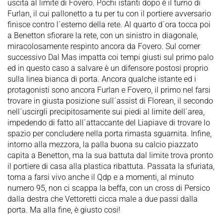
uscita al limite di Fovero. Pochi istanti dopo è il turno di
Furlan, il cui pallonetto a tu per tu con il portiere avversario
finisce contro l´esterno della rete. Al quarto d´ora tocca poi
a Benetton sfiorare la rete, con un sinistro in diagonale,
miracolosamente respinto ancora da Fovero. Sul corner
successivo Dal Mas impatta coi tempi giusti sul primo palo
ed in questo caso a salvare è un difensore postosi proprio
sulla linea bianca di porta. Ancora qualche istante ed i
protagonisti sono ancora Furlan e Fovero, il primo nel farsi
trovare in giusta posizione sull´assist di Florean, il secondo
nell´uscirgli precipitosamente sui piedi al limite dell´area,
impedendo di fatto all´attaccante del Liapiave di trovare lo
spazio per concludere nella porta rimasta sguarnita. Infine,
intorno alla mezzora, la palla buona su calcio piazzato
capita a Benetton, ma la sua battuta dal limite trova pronto
il portiere di casa alla plastica ribattuta. Passata la sfuriata,
torna a farsi vivo anche il Qdp e a momenti, al minuto
numero 95, non ci scappa la beffa, con un cross di Persico
dalla destra che Vettoretti cicca male a due passi dalla
porta. Ma alla fine, è giusto cosi!