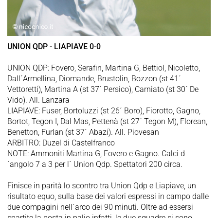
UNION QDP - LIAPIAVE 0-0
UNION QDP: Fovero, Serafin, Martina G, Bettiol, Nicoletto,
Dall´Armellina, Diomande, Brustolin, Bozzon (st 41´
Vettoretti), Martina A (st 37´ Persico), Carniato (st 30´ De
Vido). All. Lanzara
LIAPIAVE: Fuser, Bortoluzzi (st 26´ Boro), Fiorotto, Gagno,
Bortot, Tegon I, Dal Mas, Pettenà (st 27´ Tegon M), Florean,
Benetton, Furlan (st 37´ Abazi). All. Piovesan
ARBITRO: Duzel di Castelfranco
NOTE: Ammoniti Martina G, Fovero e Gagno. Calci d
´angolo 7 a 3 per l´ Union Qdp. Spettatori 200 circa.
Finisce in parità lo scontro tra Union Qdp e Liapiave, un
risultato equo, sulla base dei valori espressi in campo dalle
due compagini nell´arco dei 90 minuti. Oltre ad essersi
spartite la posta in palio infatti, le due squadre si sono