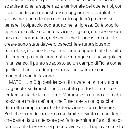
spartite anche la supremazia territoriale dei due tempi, con
i padroni di casa dimostratisi maggiormente spigliati e
volitivi nel primo tempo e con gli ospiti più propensi a
tentare il colpaccio soprattutto nella ripresa. Ed è proprio
ripensando alla seconda frazione di gioco, che ci viene un
pizzico di rammarico, nel senso che le occasioni da rete
create sono state davvero parecchie e tutte alquanto
pericolose, il concetto espresso prima riguardante l´equità
del punteggio finale non muta comunque di una virgola ed
in tal senso, il punto strappato su un campo difficile come
quello di Farra, va dunque messo nel carniere con
moderata soddisfazione.
IL MATCH: Un Qdp desideroso di trovare la prima vittoria
stagionale, si dimostra fin da subito piuttosto in palla e a
tentare la via della rete sono Martina, con un tiro a giro da
posizione molto defilata, che Fuser devia con qualche
difficoltà complice anche le deviazione di un difensore e
Bettiol con un destro secco dal limite, deviato di quel tanto
che basta da un difensore per farlo terminare fuori di poco.
Nonostante la verve dei propri avversari, il Liapiave non sta