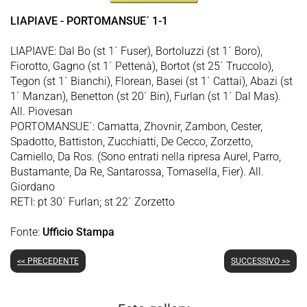
LIAPIAVE - PORTOMANSUE´ 1-1
LIAPIAVE: Dal Bo (st 1´ Fuser), Bortoluzzi (st 1´ Boro),
Fiorotto, Gagno (st 1´ Pettenà), Bortot (st 25´ Truccolo),
Tegon (st 1´ Bianchi), Florean, Basei (st 1´ Cattai), Abazi (st
1´ Manzan), Benetton (st 20´ Bin), Furlan (st 1´ Dal Mas).
All. Piovesan
PORTOMANSUE´: Camatta, Zhovnir, Zambon, Cester,
Spadotto, Battiston, Zucchiatti, De Cecco, Zorzetto,
Carniello, Da Ros. (Sono entrati nella ripresa Aurel, Parro,
Bustamante, Da Re, Santarossa, Tomasella, Fier). All.
Giordano
RETI: pt 30´ Furlan; st 22´ Zorzetto
Fonte:
Ufficio Stampa
<< PRECEDENTE
SUCCESSIVO >>