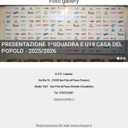
Foto gallery
PRESENTAZIONE 1^SQUADRA E U19 CASA DEL
POPOLO - 2025/2026
Generiche
A.S.D. Liapiave
Via Rai 16 - 31020 San Polo di Piave (Treviso)
Stadio "Giol" - San Polo di Piave-Ormelle-Cimadolmo
Tel. 3792722587
liapiave@virgilio.it
Realizzazione siti web www.sitoper.it