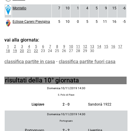
Montello
7
10
1
4
5
9
15
-6
Eclisse Careni Pievigina
5
10
0
5
5
11
16
-5
vai alla giornata:
1
2
3
4
5
6
7
8
9
10
11
12
13
14
15
16
17
18
19
20
21
22
23
24
25
26
27
28
29
30
classifica partite in casa
-
classifica partite fuori casa
risultati della 10° giornata
Domenica 10/11/2019 14:30
S. Polo di Piave
Liapiave
2 - 0
Sandonà 1922
Domenica 10/11/2019 14:30
Portogruaro
Portogruaro
2 - 2
Liventina