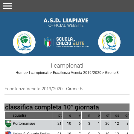
menu
I campionati
Home
>
I campionati
>
Eccellenza Veneta 2019/2020
>
Girone B
Eccellenza Veneta 2019/2020 - Girone B
classifica completa 10° giornata
squadra
pt
g
v
n
p
gf
gs
dr
Portomansuè
21
10
6
3
1
20
12
8