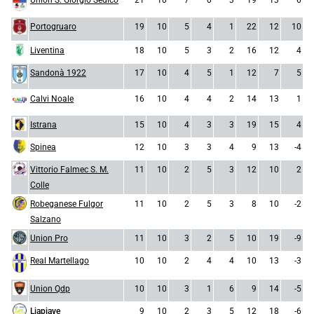
Union S. Giorgio Sedico
21
10
7
0
3
19
13
6
Portogruaro
19
10
5
4
1
22
12
10
Liventina
18
10
5
3
2
16
12
4
Sandonà 1922
17
10
4
5
1
12
7
5
Calvi Noale
16
10
4
4
2
14
13
1
Istrana
15
10
4
3
3
19
15
4
Spinea
12
10
3
3
4
9
13
-4
Vittorio Falmec S. M.
11
10
2
5
3
12
10
2
Colle
Robeganese Fulgor
11
10
2
5
3
8
10
-2
Salzano
Union Pro
11
10
3
2
5
10
19
-9
Real Martellago
10
10
2
4
4
10
13
-3
Union Qdp
10
10
3
1
6
9
14
-5
Liapiave
9
10
2
3
5
12
18
-6