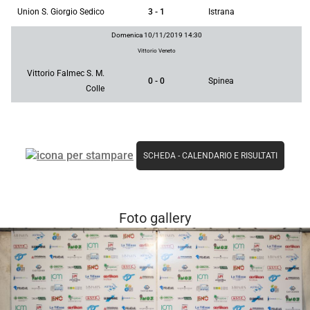
Union S. Giorgio Sedico
3 - 1
Istrana
Domenica 10/11/2019 14:30
Vittorio Veneto
Vittorio Falmec S. M.
0 - 0
Spinea
Colle
SCHEDA
-
CALENDARIO E RISULTATI
Foto gallery