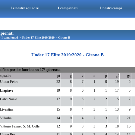
Le nostre squadre
I campionati
I nostri campi
pionati
>
I campionati
>
Under 17 Elite 2019/2020
>
Girone B
Under 17 Elite 2019/2020 - Girone B
sifica partite fuori casa 17° giornata
squadra
pt
g
v
n
p
gf
gs
Union Feltre
22
8
7
1
0
19
5
Liapiave
19
8
6
1
1
17
5
Calvi Noale
17
9
5
2
2
15
7
Liventina
15
8
4
3
1
13
9
Villorba
14
9
4
2
3
11
21
Vittorio Falmec S. M. Colle
12
9
3
3
3
18
16
Union Pro
11
9
3
2
4
14
12