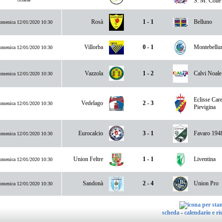
S. M. Colle
Ormelle
Rosà
1 - 1
Belluno
menica 12/01/2020 10:30
Villorba
0 - 1
Montebellu
menica 12/01/2020 10:30
Vazzola
1 - 2
Calvi Noale
menica 12/01/2020 10:30
Eclisse Car
Vedelago
2 - 3
menica 12/01/2020 10:30
Pievigina
Eurocalcio
3 - 1
Favaro 194
menica 12/01/2020 10:30
Union Feltre
1 - 1
Liventina
menica 12/01/2020 10:30
Sandonà
2 - 4
Union Pro
menica 12/01/2020 10:30
scheda
-
calendario e ris