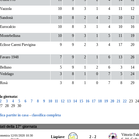
Vazzola
10
8
3
1
4
11
12
Sandonà
10
8
2
4
2
10
12
Eurocalcio
10
8
3
1
4
10
16
Montebelluna
10
9
3
1
5
11
19
Eclisse Careni Pievigina
9
9
2
3
4
17
20
Favaro 1948
7
9
2
1
6
13
26
Belluno
5
9
1
2
6
3
14
Vedelago
3
8
1
0
7
5
24
Rosà
3
8
1
0
7
8
29
lla giornata:
2
3
4
5
6
7
8
9
10
11
12
13
14
15
16
17
18
19
20
21
22
23
24
27
28
29
30
fica partite in casa
-
classifica completa
tati della 17° giornata
Vittorio Fa
menica 12/01/2020 10:30
Liapiave
2 - 2