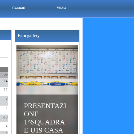
Contatti
Media
Foto gallery
dr
14
12
8
PRESENTAZI
4
ONE
-10
1^SQUADRA
2
E U19 CASA
2