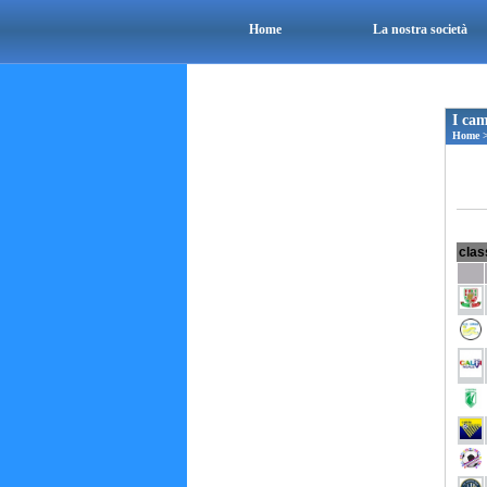
Home
La nostra società
I cam
Home
clas