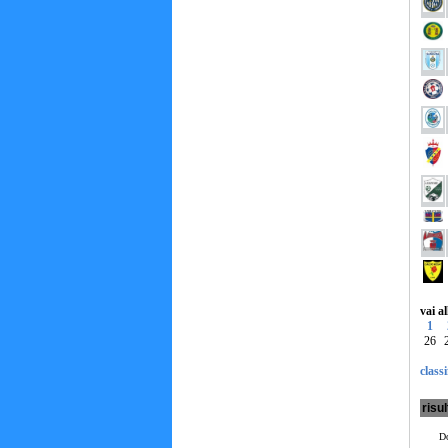
vai a
1
26
classi
risul
Do