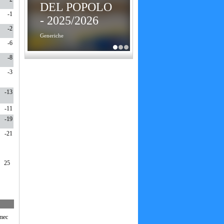
DEL POPOLO
-1
- 2025/2026
-2
Generiche
-6
-8
-3
-13
-11
-19
-21
25
lmec