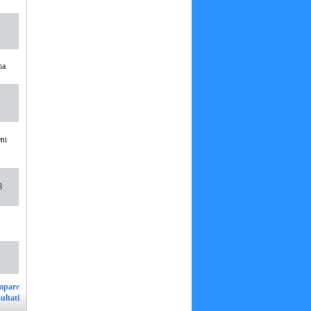
na
eni
8
ultati