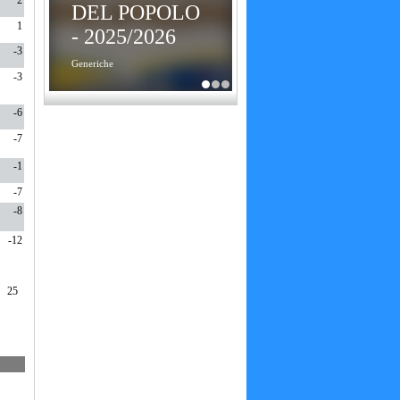
2
DEL POPOLO
1
- 2025/2026
-3
Generiche
-3
-6
-7
-1
-7
-8
-12
25