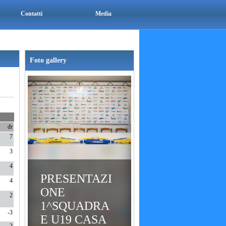
Contatti
Media
Foto gallery
dr
7
3
4
PRESENTAZI
4
ONE
2
1^SQUADRA
-3
E U19 CASA