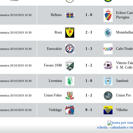
Ormelle
Eclisse Car
Belluno
1 - 0
menica 20/10/2019 10:30
Pievigina
Rosà
2 - 3
Montebellu
menica 20/10/2019 10:30
Eurocalcio
1 - 3
Calvi Noale
menica 20/10/2019 10:30
Vittorio Fa
Favaro 1948
1 - 2
menica 20/10/2019 10:30
S. M. Colle
Liventina
1 - 0
Sandonà
menica 20/10/2019 10:30
Union Feltre
1 - 2
Union Pro
menica 20/10/2019 10:30
Vedelago
0 - 1
Villorba
menica 20/10/2019 10:30
scheda
-
calendario e ris