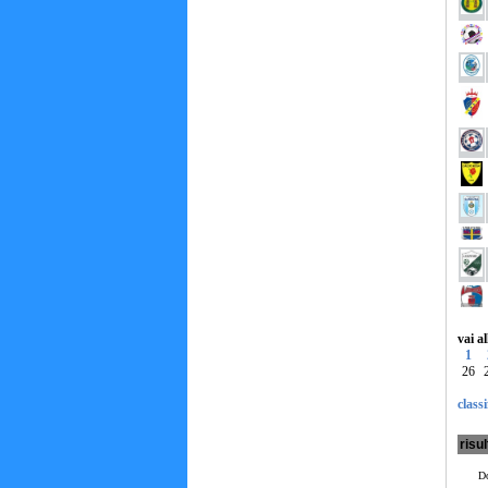
vai a
1
26
classi
risul
Do