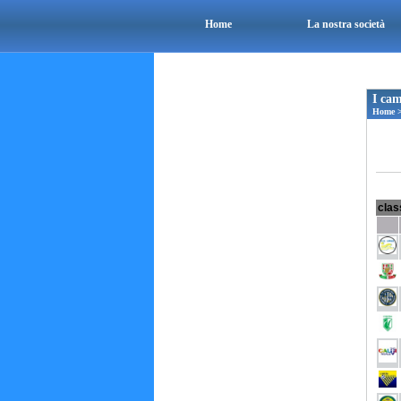
Home
La nostra società
I cam
Home
clas