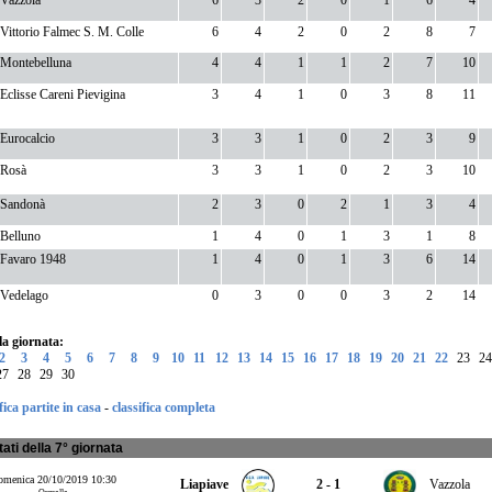
Vazzola
6
3
2
0
1
6
4
Vittorio Falmec S. M. Colle
6
4
2
0
2
8
7
Montebelluna
4
4
1
1
2
7
10
Eclisse Careni Pievigina
3
4
1
0
3
8
11
Eurocalcio
3
3
1
0
2
3
9
Rosà
3
3
1
0
2
3
10
Sandonà
2
3
0
2
1
3
4
Belluno
1
4
0
1
3
1
8
Favaro 1948
1
4
0
1
3
6
14
Vedelago
0
3
0
0
3
2
14
lla giornata:
2
3
4
5
6
7
8
9
10
11
12
13
14
15
16
17
18
19
20
21
22
23
24
27
28
29
30
fica partite in casa
-
classifica completa
tati della 7° giornata
menica 20/10/2019 10:30
Liapiave
2 - 1
Vazzola