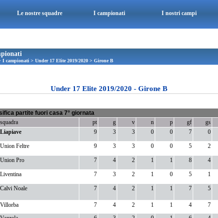
Le nostre squadre
I campionati
I nostri campi
pionati
>
I campionati
>
Under 17 Elite 2019/2020
>
Girone B
Under 17 Elite 2019/2020 - Girone B
sifica partite fuori casa 7° giornata
squadra
pt
g
v
n
p
gf
gs
Liapiave
9
3
3
0
0
7
0
Union Feltre
9
3
3
0
0
5
2
Union Pro
7
4
2
1
1
8
4
Liventina
7
3
2
1
0
5
1
Calvi Noale
7
4
2
1
1
7
5
Villorba
7
4
2
1
1
4
7