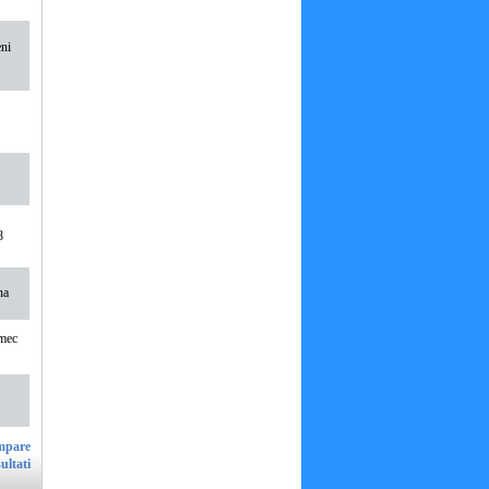
eni
8
na
lmec
ultati