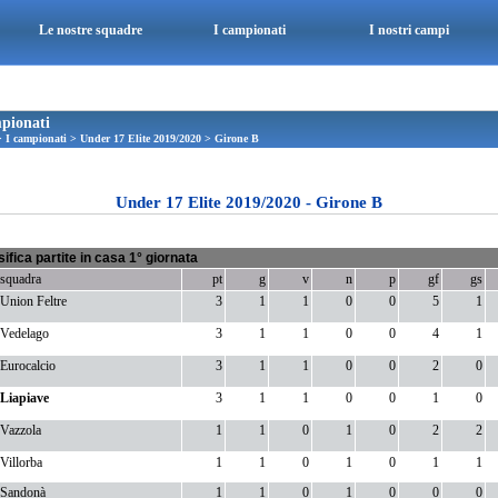
Le nostre squadre
I campionati
I nostri campi
pionati
>
I campionati
>
Under 17 Elite 2019/2020
>
Girone B
Under 17 Elite 2019/2020 - Girone B
sifica partite in casa 1° giornata
squadra
pt
g
v
n
p
gf
gs
Union Feltre
3
1
1
0
0
5
1
Vedelago
3
1
1
0
0
4
1
Eurocalcio
3
1
1
0
0
2
0
Liapiave
3
1
1
0
0
1
0
Vazzola
1
1
0
1
0
2
2
Villorba
1
1
0
1
0
1
1
Sandonà
1
1
0
1
0
0
0