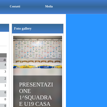
Contatti
Media
Foto gallery
dr
4
3
2
PRESENTAZI
1
ONE
0
1^SQUADRA
0
E U19 CASA
0