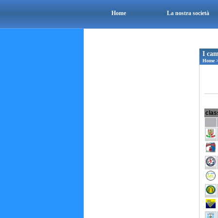
Home
La nostra società
I cam
Home
clas