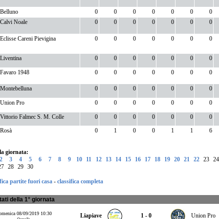
Belluno
0
0
0
0
0
0
0
Calvi Noale
0
0
0
0
0
0
0
Eclisse Careni Pievigina
0
0
0
0
0
0
0
Liventina
0
0
0
0
0
0
0
Favaro 1948
0
0
0
0
0
0
0
Montebelluna
0
0
0
0
0
0
0
Union Pro
0
0
0
0
0
0
0
Vittorio Falmec S. M. Colle
0
0
0
0
0
0
0
Rosà
0
1
0
0
1
1
6
lla giornata:
2
3
4
5
6
7
8
9
10
11
12
13
14
15
16
17
18
19
20
21
22
23
24
27
28
29
30
fica partite fuori casa
-
classifica completa
tati della 1° giornata
menica 08/09/2019 10:30
Liapiave
1 - 0
Union Pro