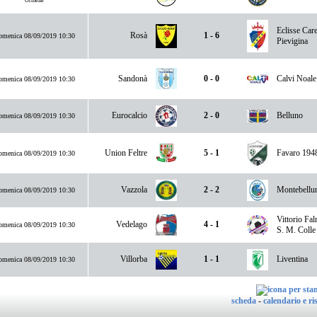
Ormelle
Eclisse Car
Rosà
1 - 6
menica 08/09/2019 10:30
Pievigina
Sandonà
0 - 0
Calvi Noale
menica 08/09/2019 10:30
Eurocalcio
2 - 0
Belluno
menica 08/09/2019 10:30
Union Feltre
5 - 1
Favaro 194
menica 08/09/2019 10:30
Vazzola
2 - 2
Montebellu
menica 08/09/2019 10:30
Vittorio Fa
Vedelago
4 - 1
menica 08/09/2019 10:30
S. M. Colle
Villorba
1 - 1
Liventina
menica 08/09/2019 10:30
scheda
-
calendario e ris