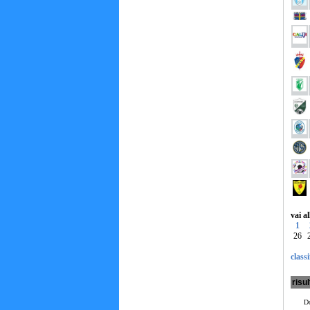
vai a
1
26
classi
risul
Do