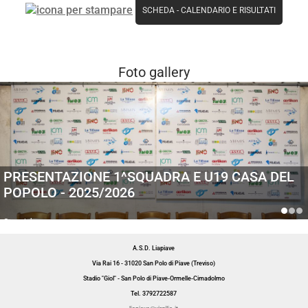
SCHEDA
-
CALENDARIO E RISULTATI
Foto gallery
PRESENTAZIONE 1^SQUADRA E U19 CASA DEL
POPOLO - 2025/2026
Generiche
A.S.D. Liapiave
Via Rai 16 - 31020 San Polo di Piave (Treviso)
Stadio "Giol" - San Polo di Piave-Ormelle-Cimadolmo
Tel. 3792722587