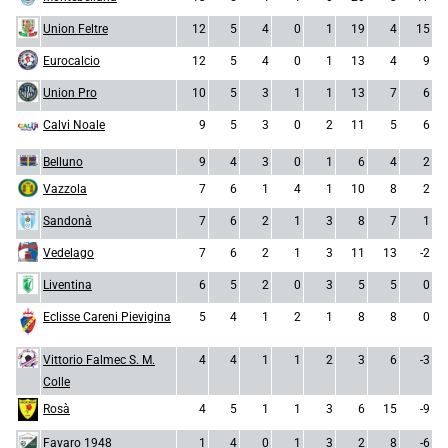
Union Feltre
12
5
4
0
1
19
4
15
Eurocalcio
12
5
4
0
1
13
4
9
Union Pro
10
5
3
1
1
13
7
6
Calvi Noale
9
5
3
0
2
11
5
6
Belluno
9
4
3
0
1
6
4
2
Vazzola
7
6
1
4
1
10
8
2
Sandonà
7
6
2
1
3
8
7
1
Vedelago
7
6
2
1
3
11
13
-2
Liventina
6
5
2
0
3
5
5
0
Eclisse Careni Pievigina
5
4
1
2
1
8
8
0
Vittorio Falmec S. M.
4
4
1
1
2
3
6
-3
Colle
Rosà
4
5
1
1
3
6
15
-9
Favaro 1948
1
4
0
1
3
2
8
-6