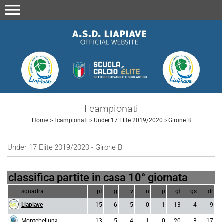
menu
I campionati
Home
>
I campionati
>
Under 17 Elite 2019/2020
>
Girone B
Under 17 Elite 2019/2020 - Girone B
classifica partite in casa 10° giornata
squadra
pt
g
v
n
p
gf
gs
dr
Liapiave
15
6
5
0
1
13
4
9
Montebelluna
13
5
4
1
0
20
3
17