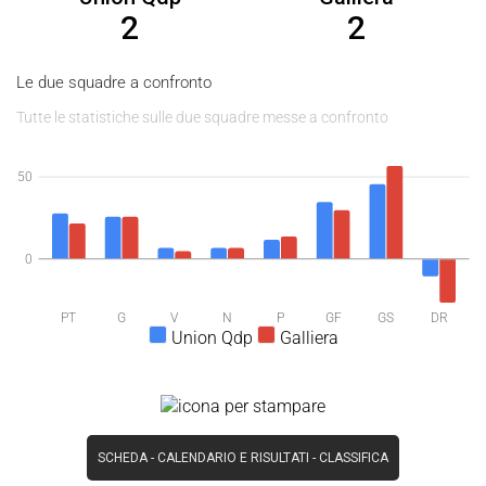
2
2
Le due squadre a confronto
Tutte le statistiche sulle due squadre messe a confronto
50
0
PT
G
V
N
P
GF
GS
DR
Union Qdp
Galliera
SCHEDA
-
CALENDARIO E RISULTATI
-
CLASSIFICA