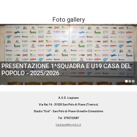
Foto gallery
PRESENTAZIONE 1^SQUADRA E U19 CASA DEL
POPOLO - 2025/2026
Generiche
A.S.D. Liapiave
Via Rai 16 - 31020 San Polo di Piave (Treviso)
Stadio "Giol" - San Polo di Piave-Ormelle-Cimadolmo
Tel. 3792722587
liapiave@virgilio.it